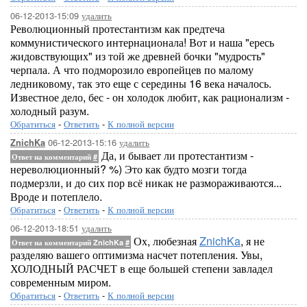
06-12-2013-15:09
удалить
Революционный протестантизм как предтеча
коммунистического интернационала! Вот и наша "ересь
жидовствующих" из той же древней бочки "мудрость"
черпала. А что подморозило европейцев по малому
ледниковому, так это еще с середины 16 века началось.
Известное дело, бес - он холодок любит, как рационализм -
холодный разум.
Обратиться
-
Ответить
-
К полной версии
06-12-2013-15:16
удалить
ZnichKa
Да, и бывает ли протестантизм -
Ответ на комментарий
#
нереволюционный? %) Это как будто мозги тогда
подмерзли, и до сих пор всё никак не размораживаются...
Вроде и потеплело.
Обратиться
-
Ответить
-
К полной версии
06-12-2013-18:51
удалить
Ох, любезная
ZnichKa
, я не
Ответ на комментарий ZnichKa
#
разделяю вашего оптимизма насчет потепления. Увы,
ХОЛОДНЫЙ РАСЧЕТ в еще большей степени завладел
современным миром.
Обратиться
-
Ответить
-
К полной версии