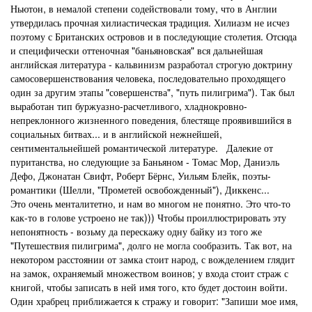
Ньютон, в немалой степени содействовали тому, что в Англии
утвердилась прочная хилиастическая традиция. Хилиазм не исчез
поэтому с Британских островов и в последующие столетия. Отсюда
и специфически оттеночная "баньяновская" вся дальнейшая
английская литература - кальвинизм разработал строгую доктрину
самосовершенствования человека, последовательно проходящего
один за другим этапы "совершенства", "путь пилигрима"). Так был
выработан тип буржуазно-расчетливого, хладнокровно-
непреклонного жизненного поведения, блестяще проявившийся в
социальных битвах... и в английской нежнейшей,
сентиментальнейшей романтической литературе. Далекие от
пуританства, но следующие за Баньяном - Томас Мор, Даниэль
Дефо, Джонатан Свифт, Роберт Бёрнс, Уильям Блейк, поэты-
романтики (Шелли, "Прометей освобожденный"), Диккенс...
Это очень менталитетно, и нам во многом не понятно. Это что-то
как-то в голове устроено не так))) Чтобы проиллюстрировать эту
непонятность - возьму да перескажу одну байку из того же
"Путешествия пилигрима", долго не могла сообразить. Так вот, на
некотором расстоянии от замка стоит народ, с вожделением глядит
на замок, охраняемый множеством воинов; у входа стоит страж с
книгой, чтобы записать в ней имя того, кто будет достоин войти.
Один храбрец приближается к стражу и говорит: "Запиши мое имя,