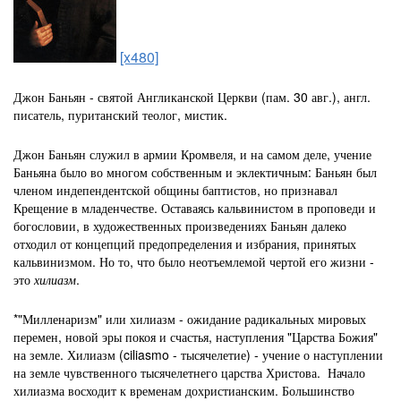
[x480]
Джон Баньян - святой Англиканской Церкви (пам. 30 авг.), англ.
писатель, пуританский теолог, мистик.
Джон Баньян служил в армии Кромвеля, и на самом деле, учение
Баньяна было во многом собственным и эклектичным: Баньян был
ч
леном и
ндепендентской общины баптистов, но признавал
Крещение в младенчестве. Оставаясь кальвинистом в проповеди и
богословии, в художественных произведениях Баньян далеко
отходил от концепций предопределения и избрания, принятых
кальвинизмом. Но то, что было неотъемлемой чертой его жизни -
это
хилиазм
.
*"Милленаризм" или хилиазм - ожидание радикальных мировых
перемен, новой эры покоя и счастья, наступления "Царства Божия"
на земле. Хилиазм (ciliasmo - тысячелетие) - учение о наступлении
на земле чувственного тысячелетнего царства Христова. Начало
хилиазма восходит к временам дохристианским. Большинство