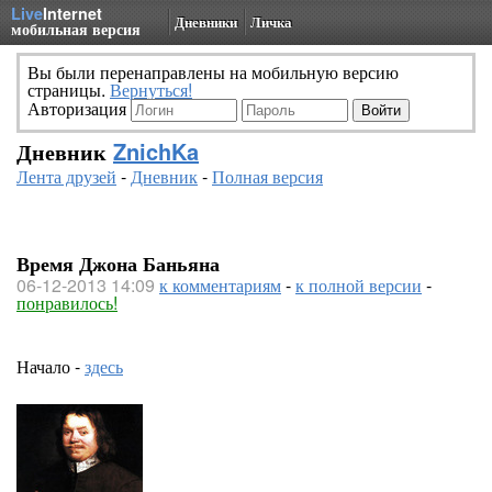
Live
Internet
Дневники
Личка
мобильная версия
Вы были перенаправлены на мобильную версию
страницы.
Вернуться!
Авторизация
Дневник
ZnichKa
Лента друзей
-
Дневник
-
Полная версия
Время Джона Баньяна
06-12-2013 14:09
к комментариям
-
к полной версии
-
понравилось!
Начало -
здесь