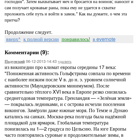
господин". Затем выхватывает меч и бросается на воинов; наносит и
сам получает кровавые раны, пока ему не удается в схватке
проложить себе путь и войти в замок." Как вы думаете, о чем эта
притча?
Продолжение следует.
вверх^
к полной версии
понравилось!
в evernote
Комментарии (9):
06-12-2013-14:43
удалить
Падунский
из википедии про климат европы середины 17 века:
"Пониженная активность Гольфстрима совпала по времени
с наиболее низким после V в. до н. э. уровнем солнечной
активности (Маундеровским минимумом). После
сравнительно тёплого XVI века в Европе резко снизилась
среднегодовая температура. Гренландия — «Зелёная земля»
— покрылась ледниками, и с острова исчезли поселения
викингов. Замёрзли даже южные моря. По Темзе и Дунаю
катались на санках. Москва-река полгода была надёжной
площадкой для ярмарок. Глобальная температура
понизилась на 1—2 градуса по Цельсию. На юге Европы
часто повторялись суровые и продолжительные зимы, в