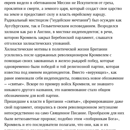
евреев видело в обетованном Мессии не Искупителя от греха,
проклятия и смерти, а земного царя, который создаст свое царство
на земле и предоставит силу и власть еврейскому народу.
Радикальный мистицизм ("иудейские мечтания") был осужден как
Аугсбургским, так и Гельветическим исповеданием. Возродился
хилиазм как раз в Англии, в мистике индепендентов; в речи,
которою Кромвель закрыл Беребонский парламент, слышатся
отголоски хилиастических упований.
Хилиастические мотивы в политической жизни Британии
усилились после одержанных революционером Кромвелем с
помощью своих закованных в железо рыцарей побед, которые
одновременно были победой и той религиозной партии, которая
известна под именем индепендентов. Вместо «верующих», как
ранее именовали себя индепенденты, появилось новое обозначение
– «святые». Вскоре по примеру войск Кромвеля, не знавшего
никакого другого названия, это наименование стало общим
обозначением для всей партии.
Пришедшие к власти в Британии «святые», сформировавшие даже
свой парламент, опирались в своем революционном энтузиазме
непосредственно на само Священное Писание. Прообразом для них
были ветхозаветные пророки; подобно этим «поборникам Бога»,
Кромвель и его последователи полагали, что они, как и их