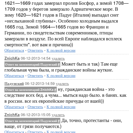
1621—1669 годах замерзал пролив Босфор, а зимой 1708—
1709 годов у берегов замерзало Адриатическое море. В
зиму 1620—1621 годов в Падуе (Италия) выпадал снег
«неслыханной глубины». Особенно холодным выдался
1665 год. Зимой 1664—1665 годов во Франции и
Германии, по свидетельствам современников, птицы
замерзали в воздухе. По всей Европе наблюдался всплеск
смертности". вот вам и причина))
Обратиться
-
Ответить
-
К полной версии
06-12-2013-14:54
удалить
ZnichKa
Может быть и так) Там еще
Ответ на комментарий Падунский
#
глобальная чума была, и гражданские войны жуткие.
Обратиться
-
Ответить
-
К полной версии
06-12-2013-14:59
удалить
Падунский
ну, гражданская война - это
Ответ на комментарий ZnichKa
#
следствие всех бед. а чума... мыться надо было. в банях. как
в россии. все их европейские причуды от вшей))
Обратиться
-
Ответить
-
К полной версии
06-12-2013-15:05
удалить
ZnichKa
Да, точно, протестанты - они,
Ответ на комментарий Падунский
#
ваще, от грязи получаются.)
Обратиться
-
Ответить
-
К полной версии