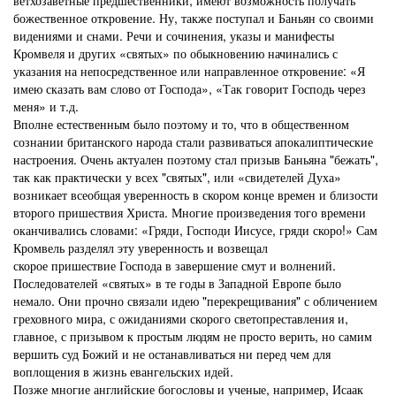
ветхозаветные предшественники, имеют возможность получать
божественное откровение. Ну, также поступал и Баньян со своими
видениями и снами. Речи и сочинения, указы и манифесты
Кромвеля и других «святых» по обыкновению начинались с
указания на непосредственное или направленное откровение: «Я
имею сказать вам слово от Господа», «Так говорит Господь через
меня» и т.д.
Вполне естественным было поэтому и то, что в общественном
сознании британского народа стали развиваться апокалиптические
настроения. Очень актуален поэтому стал призыв Баньяна "бежать",
так как практически у всех "святых", или «свидетелей Духа»
возникает всеобщая уверенность в скором конце времен и близости
второго пришествия Христа. Многие произведения того времени
оканчивались словами: «Гряди, Господи Иисусе, гряди скоро!» Сам
Кромвель разделял эту уверенность и возвещал
скорое пришествие Господа в завершение смут и волнений.
Последователей «святых» в те годы в Западной Европе было
немало. Они прочно связали идею "перекрещивания" с обличением
греховного мира, с ожиданиями скорого светопреставления и,
главное, с призывом к простым людям не просто верить, но самим
вершить суд Божий и не останавливаться ни перед чем для
воплощения в жизнь евангельских идей.
Позже многие английские богословы и ученые, например, Исаак