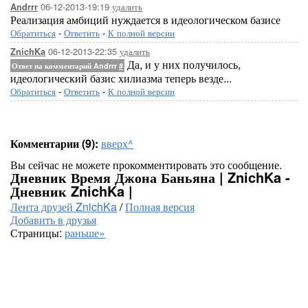
06-12-2013-19:19
удалить
Andrrr
Реализация амбиций нуждается в идеологическом базисе
Обратиться
-
Ответить
-
К полной версии
06-12-2013-22:35
удалить
ZnichKa
Да, и у них получилось,
Ответ на комментарий Andrrr
#
идеологический базис хилиазма теперь везде...
Обратиться
-
Ответить
-
К полной версии
Комментарии (9):
вверх^
Вы сейчас не можете прокомментировать это сообщение.
Дневник Время Джона Баньяна | ZnichKa -
Дневник ZnichKa |
Лента друзей ZnichKa
/
Полная версия
Добавить в друзья
Страницы:
раньше»