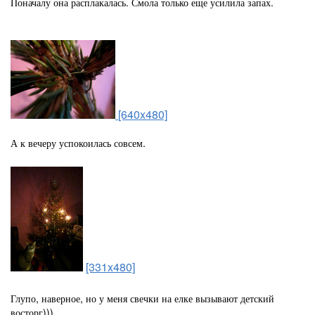
Поначалу она расплакалась. Смола только еще усилила запах.
[640x480]
А к вечеру успокоилась совсем.
[331x480]
Глупо, наверное, но у меня свечки на елке вызывают детский
восторг)))