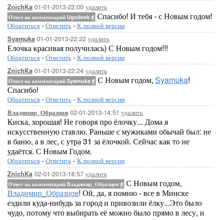
01-01-2013-22:00
удалить
ZnichKa
Спасибо! И тебя - с Новым годом!
Ответ на комментарий Ugolieok
#
Обратиться
-
Ответить
-
К полной версии
01-01-2013-22:22
удалить
Syamuka
Елочка красивая получилась) С Новым годом!!!
Обратиться
-
Ответить
-
К полной версии
01-01-2013-22:24
удалить
ZnichKa
С Новым годом,
Syamuka
!
Ответ на комментарий Syamuka
#
Спасибо!
Обратиться
-
Ответить
-
К полной версии
02-01-2013-14:51
удалить
Владимир_Образцов
Киска, хорошая! Не говоря про ёлочку... Дома я
искусственную ставлю. Раньше с мужиками обычай был: не
в баню, а в лес, с утра 31 за ёлочкой. Сейчас как то не
удаётся. С Новым Годом.
Обратиться
-
Ответить
-
К полной версии
02-01-2013-18:57
удалить
ZnichKa
С Новым годом,
Ответ на комментарий Владимир_Образцов
#
Владимир_Образцов
! Ой, да, я помню - все в Минске
ездили куда-нибудь за город и привозили ёлку...Это было
чудо, потому что выбирать её можно было прямо в лесу, и