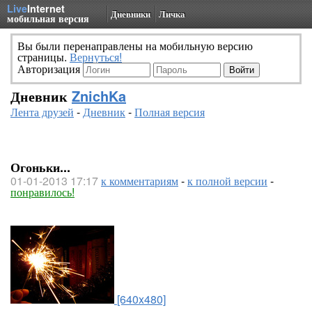
Live
Internet
Дневники
Личка
мобильная версия
Вы были перенаправлены на мобильную версию
страницы.
Вернуться!
Авторизация
Дневник
ZnichKa
Лента друзей
-
Дневник
-
Полная версия
Огоньки...
01-01-2013 17:17
к комментариям
-
к полной версии
-
понравилось!
[640x480]