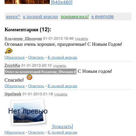
[640x480]
вверх^
к полной версии
понравилось!
в evernote
Комментарии (12):
01-01-2013-19:46
удалить
Владимир_Шкондин
Огоньки очень хорошие, праздничные! С Новым Годом!
Обратиться
-
Ответить
-
К полной версии
01-01-2013-20:10
удалить
ZnichKa
С Новым годом!
Ответ на комментарий Владимир_Шкондин
#
Спасибо!
Обратиться
-
Ответить
-
К полной версии
01-01-2013-21:18
удалить
Ugolieok
[показать]
Обратиться
-
Ответить
-
К полной версии