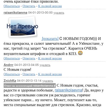
очень красивые ёлки привозили.
Обратиться
-
Ответить
-
К полной версии
04-01-2013-00:00
удалить
raisanikolaevna
[показать]
C НОВЫМ ГОДОМ))) И
ёлка прекрасна, и салют замечательный! А в Узбекистане, у
нас, третий год запрет "на стрелялки". Карается ОЧЕНЬ
внушительным штрафом и отсидкой в КПЗ.
Обратиться
-
Ответить
-
К полной версии
04-01-2013-04:05
удалить
Andrrr
С Новым годом!
Обратиться
-
Ответить
-
К полной версии
04-01-2013-13:14
удалить
ZnichKa
С Новым годом, счастья,
Ответ на комментарий raisanikolaevna
#
радости и здоровья побольше,
raisanikolaevna
! Да, видно у
вас со стрелялками совсем уж расходились, горячие
узбекские парни... ну ничего. Может, поутихнет как-то,
места специальные выделят для стрелялок. Красиво, когда