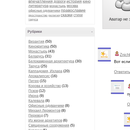
впечатления
история
дороги
кино
литература
москва
монастырь
православие
офисные одуванчики
сказки
стихи
пространство
религия
таруса
Рубрики
-
Византия
(50)
Кинокритика
(50)
Монастырь
(43)
Znich
Беларусь
(31)
Белокаменная архитектура
(30)
Вот если
Таруса
(25)
Каппадокия, Ихлара
(20)
Ответит
Апокалипсис
(16)
Питер
(15)
Корова и хозяйство
(13)
Псков
(12)
п
Икона
(9)
Калевала
(8)
О
Офисные одуванчики
(8)
Михаил Лермонтов
(8)
Перевод
(7)
Из жизни архетипов
(6)
Священные сооружения
(5)