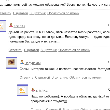
а ладно, кому сейчас мешает образование? Время не то. Наглость и связ
тветить
С цитатой
В цитатник
Обратиться по имени
С
ZnichKa
Деньги на работе, и в 11 отбой, чтоб назавтра мозги работали, особ
идею вроде как пишу, не за деньги... Если опубликуют - будет идея
помешали бы, да где ж их взять...
Ответить
С цитатой
В цитатник
Обратиться по имени
С
Падунский
Связи - материя тонкая, а наглость воспитывается. Метод
Ответить
С цитатой
В цитатник
Обратиться по имени
С
ZnichKa
Надо попробовать). А вообще в области, далёкой от
продираться с трудом)))
Ответить
С цитатой
В цитатник
Обратиться по име