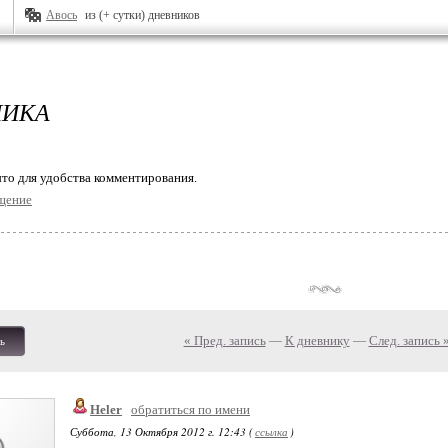
Авось
из (+ сутки) дневников
ЛИКА
то для удобства комментирования.
щение
« Пред. запись
—
К дневнику
—
След. запись 
ь
Heler
обратиться по имени
Суббота, 13 Октября 2012 г. 12:43 (
ссылка
)