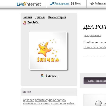
Регистрация
Вход
Рейтинги
Записи
Друзья
Комментарии
ZnichKa
ДВА РО
+ в цитатник
Cообщение скры
Прочитать сооб
В друзья
Комментироват
Метки
-
архитектура
архетип
беларусь
византия
война
белокаменная архитектура