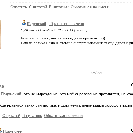
Ответить
С цитатой
В цитатник
Обратиться по имени
Падунский
обратиться по имени
Суббота, 13 Октября 2012 г. 13:19 (
ссылка
)
Если не пишется, значит мироздание противится))
Начало ролика Hasta la Victoria Siempre напоминает саундтрек к ф
С
Ka
Падунский
, это не мироздание, это моё образование противится, не хват
ще нравится такая стилистика, и документальные кадры хорошо вписыва
ь
С цитатой
В цитатник
Обратиться по имени
С
Падунский