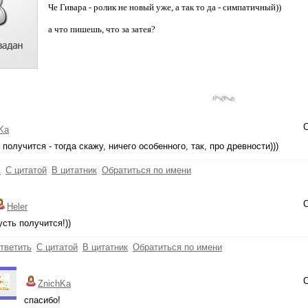
Че Гивара - ролик не новый уже, а так то да - симпатичный))
а что пишешь, что за затея?
С
Ka
 получится - тогда скажу, ничего особенного, так, про древности)))
ь
С цитатой
В цитатник
Обратиться по имени
С
Heler
усть получится!))
тветить
С цитатой
В цитатник
Обратиться по имени
С
ZnichKa
спасибо!