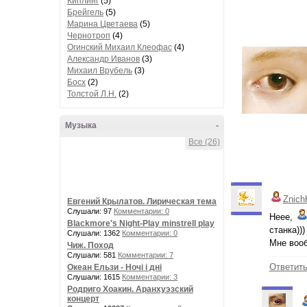
Киплинг
(5)
Брейгель
(5)
Марина Цветаева
(5)
Чернотроп
(4)
Огинский Михаил Клеофас
(4)
Александр Иванов
(3)
Михаил Врубель
(3)
Босх
(2)
Толстой Л.Н.
(2)
Музыка
-
Все (26)
Znich
Евгений Крылатов. Лирическая тема
Слушали: 97
Комментарии: 0
Неее,
Blackmore's Night-Play minstrell play
станка)))
Слушали: 1362
Комментарии: 0
Мне вооб
Чиж. Поход
Слушали: 581
Комментарии: 7
Ответит
Океан Ельзи - Ночі і дні
Слушали: 1615
Комментарии: 3
Родриго Хоакин. Аранхуэзский
концерт