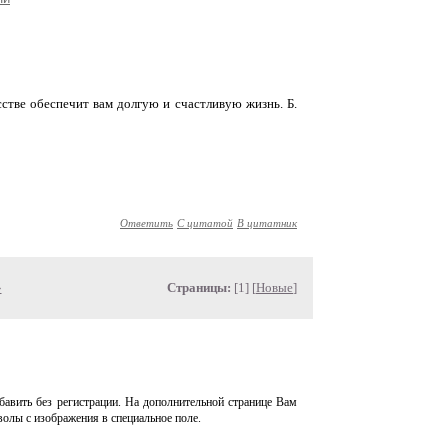
стве обеспечит вам долгую и счастливую жизнь. Б.
Ответить
С цитатой
В цитатник
»
Страницы:
[1] [
Новые
]
авить без регистрации. На дополнительной странице Вам
волы с изображения в специальное поле.