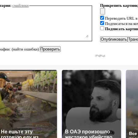
тария:
смайлики
Прикрепить картинк
Переводить URL в
Подписаться на к
Подписать карти
рафии: (найти ошибки)
Не ешьте эту
В ОАЭ произошло
Все
готовую еду из
жестокое убийство