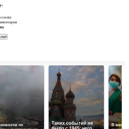
у:
 ссылку
омментарии
нку
Таких событий не
 новости по
В магаз
было с 1945: чего