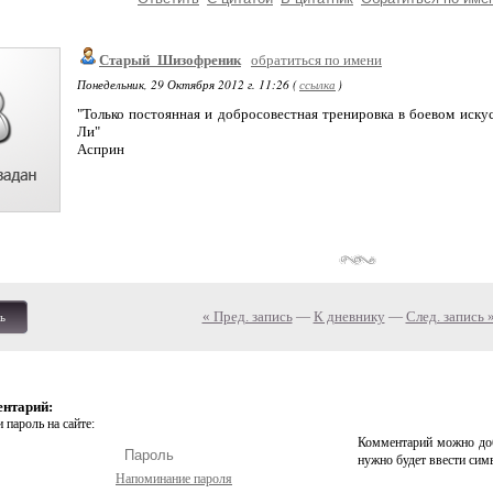
Старый_Шизофреник
обратиться по имени
Понедельник, 29 Октября 2012 г. 11:26 (
ссылка
)
"Только постоянная и добросовестная тренировка в боевом искус
Ли"
Асприн
« Пред. запись
—
К дневнику
—
След. запись 
ь
ентарий:
 пароль на сайте:
Комментарий можно доб
нужно будет ввести сим
Напоминание пароля