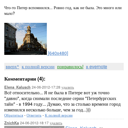
Что-то Питер вспомнился... Ровно год, как не была. Это много или
мало?
[640x480]
вверх^
к полной версии
понравилось!
в evernote
Комментарии (4):
24-06-2012-17:28
удалить
Elena_Kalusch
Всё относительно... Я не была в Питере вот уж точно
"давно", когда снимали последние серии "Петербургских
тайн" - в 1994 году... Думаю, что за столько времени город
изменился несколько больше, чем за год...)))
Обратиться
-
Ответить
-
К полной версии
24-06-2012-18:17
удалить
ZnichKa