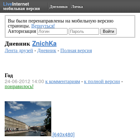
Live
Internet
Дневники
Личка
мобильная версия
Вы были перенаправлены на мобильную версию
страницы.
Вернуться!
Авторизация
Дневник
ZnichKa
Лента друзей
-
Дневник
-
Полная версия
Год
24-06-2012 14:00
к комментариям
-
к полной версии
-
понравилось!
[640x480]