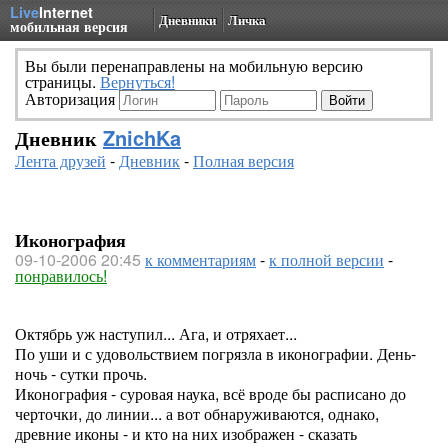
Live
Internet
Дневники
Личка
мобильная версия
Вы были перенаправлены на мобильную версию
страницы.
Вернуться!
Авторизация
Дневник
ZnichKa
Лента друзей
-
Дневник
-
Полная версия
Иконография
09-10-2006 20:45
к комментариям
-
к полной версии
-
понравилось!
Октябрь уж наступил... Ага, и отряхает...
По уши и с удовольствием погрязла в иконографии. День-
ночь - сутки прочь.
Иконография - суровая наука, всё вроде бы расписано до
черточки, до линии... а вот обнаруживаются, однако,
древние иконы - и кто на них изображен - сказать