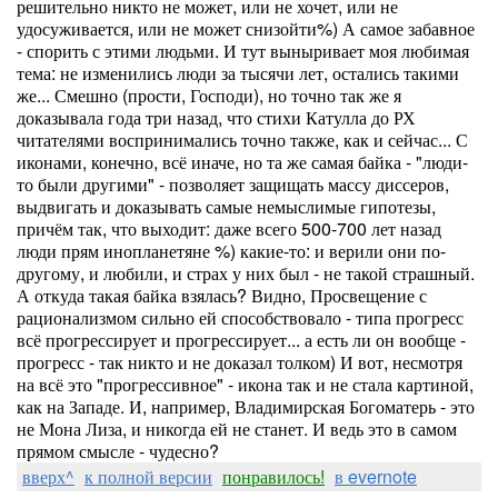
решительно никто не может, или не хочет, или не
удосуживается, или не может снизойти%) А самое забавное
- спорить с этими людьми. И тут выныривает моя любимая
тема: не изменились люди за тысячи лет, остались такими
же... Смешно (прости, Господи), но точно так же я
доказывала года три назад, что стихи Катулла до РХ
читателями воспринимались точно также, как и сейчас... С
иконами, конечно, всё иначе, но та же самая байка - "люди-
то были другими" - позволяет защищать массу диссеров,
выдвигать и доказывать самые немыслимые гипотезы,
причём так, что выходит: даже всего 500-700 лет назад
люди прям инопланетяне %) какие-то: и верили они по-
другому, и любили, и страх у них был - не такой страшный.
А откуда такая байка взялась? Видно, Просвещение с
рационализмом сильно ей способствовало - типа прогресс
всё прогрессирует и прогрессирует... а есть ли он вообще -
прогресс - так никто и не доказал толком) И вот, несмотря
на всё это "прогрессивное" - икона так и не стала картиной,
как на Западе. И, например, Владимирская Богоматерь - это
не Мона Лиза, и никогда ей не станет. И ведь это в самом
прямом смысле - чудесно?
вверх^
к полной версии
понравилось!
в evernote