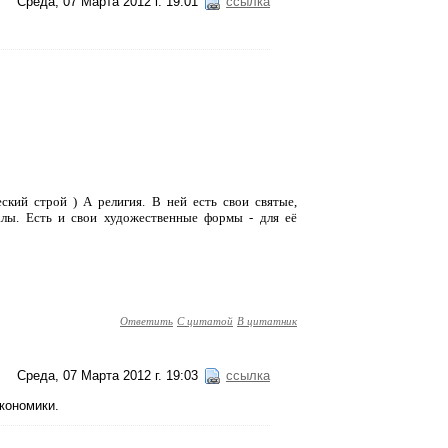
Среда, 07 Марта 2012 г. 19:01
ссылка
еский строй ) А религия. В ней есть свои святые,
алы. Есть и свои художественные формы - для её
Ответить
С цитатой
В цитатник
Среда, 07 Марта 2012 г. 19:03
ссылка
экономики.