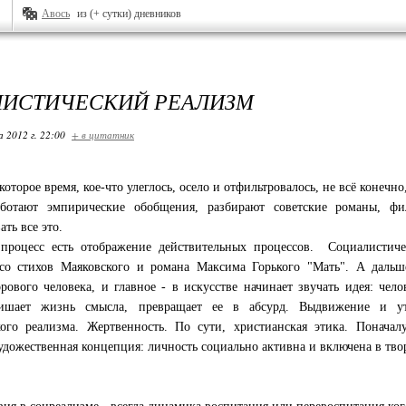
Авось
из (+ сутки) дневников
ИСТИЧЕСКИЙ РЕАЛИЗМ
 2012 г. 22:00
+ в цитатник
торое время, кое-что улеглось, осело и отфильтровалось, не всё конечно,
ботают эмпирические обобщения, разбирают советские романы, фи
ть все это.
процесс есть отображение действительных процессов. Социалистиче
 со стихов Маяковского и романа Максима Горького "Мать". А дальше
рового человека, и главное - в искусстве начинает звучать идея: чело
лишает жизнь смысла, превращает ее в абсурд. Выдвижение и у
кого реализма. Жертвенность. По сути, христианская этика. Понача
удожественная концепция: личность социально активна и включена в тво