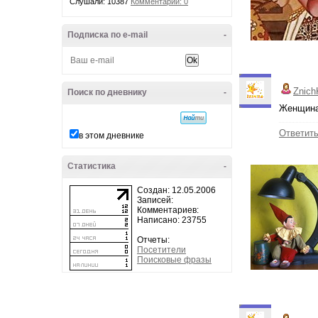
Слушали: 10387
Комментарии: 0
Подписка по e-mail
-
Znich
Поиск по дневнику
-
Женщина
Ответит
в этом дневнике
Статистика
-
Создан: 12.05.2006
Записей:
Комментариев:
Написано: 23755
Отчеты:
Посетители
Поисковые фразы