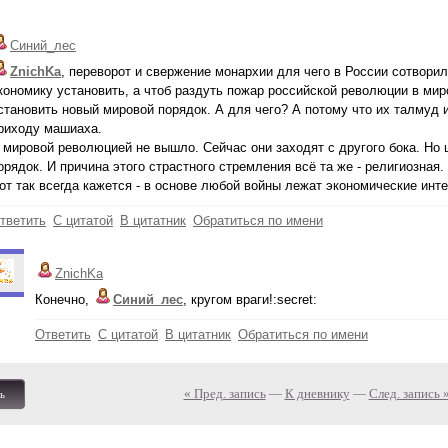
Синий_лес
ZnichKa
, переворот и свержение монархии для чего в России сотвори
кономику установить, а чтоб раздуть пожар российской революции в ми
становить новый мировой порядок. А для чего? А потому что их талмуд и
риходу машиаха.
 мировой революцией не вышло. Сейчас они заходят с другого бока. Но 
орядок. И причина этого страстного стремления всё та же - религиозная.
от так всегда кажется - в основе любой войны лежат экономические инт
тветить
С цитатой
В цитатник
Обратиться по имени
ZnichKa
Конечно,
Синий_лес
, кругом враги!:secret:
Ответить
С цитатой
В цитатник
Обратиться по имени
« Пред. запись
—
К дневнику
—
След. запись 
ь