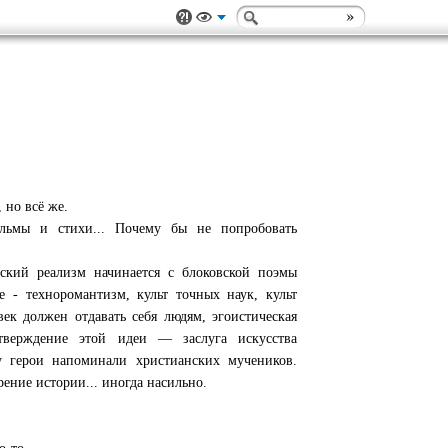
 но всё же.
льмы и стихи... Почему бы не попробовать
ский реализм начинается с блоковской поэмы
 - техноромантизм, культ точных наук, культ
век должен отдавать себя людям, эгоистическая
тверждение этой идеи — заслуга искусства
лу герои напоминали христианских мучеников.
рение истории... иногда насильно.