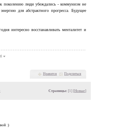
 к поколению люди убеждались - коммунизм не
энергию для абстрактного прогресса. Будущее
годня интересно восстанавливать менталитет и
ое
Нравится
Поделиться
»
Страницы:
[1] [
Новые
]
вой :)