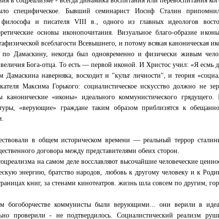
вия в соцреализме - всегда динамика воспитания или перевоспитания ког
ыло специфическое. Бывший семинарист Иосиф Сталин припомнил
 философа и писателя VIII в., одного из главных идеологов вост
оретические основы иконопочитания. Визуальное благо-образие ико
афизической всеблагости Всевышнего, и потому всякая каноническая ико
 по Дамаскину, некогда был одновременно и физически живым чел
величия Бога-отца. То есть — первой иконой. И Христос учил: «Я есмь д
 Дамаскина наверняка, восходит и "культ личности", и теория «социа
скателя Максима Горького: социалистическое искусство должно не зе
ы канонические «иконы» идеального коммунистического грядущего. П
ьтуры, «верующие» граждане таким образом приблизятся к обещанн
и.
ествовали в общем историческом времени — реальный террор сталини
ественного договора между представителями обеих сторон.
оцреализма на самом деле восславляют высочайшие человеческие ценно
скую энергию, братство народов, любовь к другому человеку и к Родине
траницах книг, за стенами кинотеатров. жизнь шла совсем по другим, гор
м богоборчестве коммунисты были верующими... они верили в идеал
ьно проверили - не подтвердилось. Социалистический реализм руши