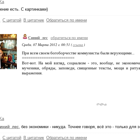
Ka
ние есть. С картинками)
ь
С цитатой
В цитатник
Обратиться по имени
Синий_лес
обратиться по имени
Среда, 07 Марта 2012 г. 00:51 (
ссылка
)
При всем своем богоборчестве коммунисты были верующими...
========================
Вот-вот. На мой взгляд, социализм - это, вообще, не экономич
мученики, обряды, заповеди, священные тексты, мощи и риту
выражения.
Ka
иний_лес
, без экономики - никуда. Точнее говоря, всё это - только для 
ь
С цитатой
В цитатник
Обратиться по имени