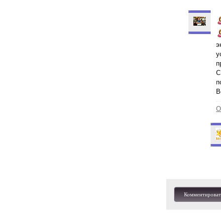
э
у
п
С
п
В
О
Комментироват