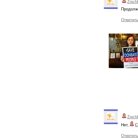
Znich
Продолже
Ответит
Znich
Нет,
С
Ответит