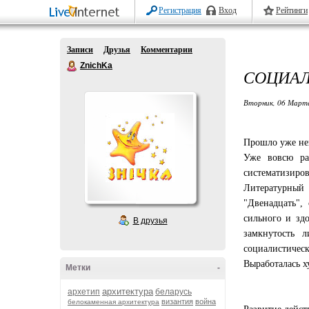
Регистрация
Вход
Рейтинги
Записи
Друзья
Комментарии
ZnichKa
СОЦИАЛ
Вторник, 06 Марта
Прошло уже неко
Уже вовсю ра
систематизирова
Литературный 
"Двенадцать",
сильного и здо
В друзья
замкнутость 
социалистичес
Выработалась х
Метки
-
архитектура
архетип
беларусь
византия
война
белокаменная архитектура