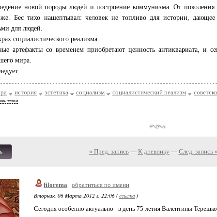
ведение новой породы людей и построение коммунизма. От поколения
иже. Бес тихо нашептывал: человек не топливо для истории, дающее 
дьми для людей.
крах социалистического реализма.
ные артефакты со временем приобретают ценность антиквариата, и се
шего мира.
ледует
ура
история
эстетика
социализм
социалистический реализм
советск
ователям
« Пред. запись
—
К дневнику
—
След. запись 
ь
filorema
обратиться по имени
Вторник, 06 Марта 2012 г. 22:06 (
ссылка
)
Сегодня особенно актуально - в день 75-летия Валентины Терешко