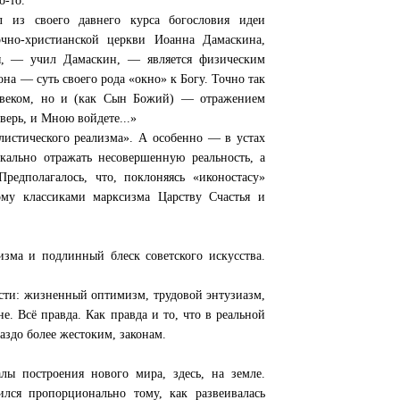
о-то.
 из своего давнего курса богословия идеи
очно-христианской церкви Иоанна Дамаскина,
ны, — учил Дамаскин, — является физическим
на — суть своего рода «окно» к Богу. Точно так
овеком, но и (как Сын Божий) — отражением
верь, и Мною войдете...»
листического реализма». А особенно — в устах
ркально отражать несовершенную реальность, а
редполагалось, что, поклоняясь «иконостасу»
ому классиками марксизма Царству Счастья и
зма и подлинный блеск советского искусства.
сти: жизненный оптимизм, трудовой энтузиазм,
. Всё правда. Как правда и то, что в реальной
аздо более жестоким, законам.
ы построения нового мира, здесь, на земле.
лся пропорционально тому, как развеивалась