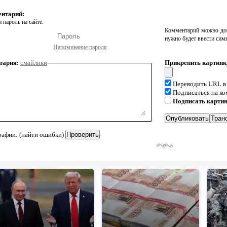
ентарий:
 пароль на сайте:
Комментарий можно доб
нужно будет ввести сим
Напоминание пароля
тария:
смайлики
Прикрепить картинк
Переводить URL в
Подписаться на к
Подписать карти
рафии: (найти ошибки)