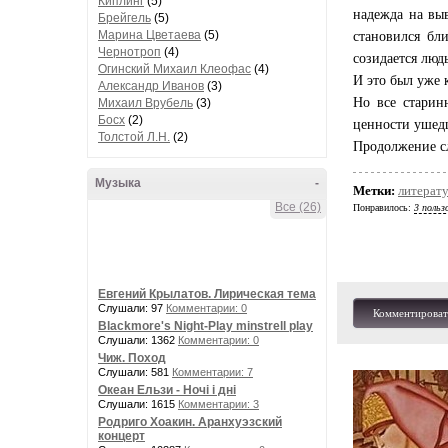
Киплинг
(5)
надежда на вы
Брейгель
(5)
Марина Цветаева
(5)
становился бл
Чернотроп
(4)
созидается лю
Огинский Михаил Клеофас
(4)
И это был уже 
Александр Иванов
(3)
Но все старин
Михаил Врубель
(3)
Босх
(2)
ценности ушед
Толстой Л.Н.
(2)
Продолжение с
Музыка
-
Метки:
литерат
Все (26)
Понравилось:
3 польз
Евгений Крылатов. Лирическая тема
Слушали: 97
Комментарии: 0
Комментироват
Blackmore's Night-Play minstrell play
Слушали: 1362
Комментарии: 0
Чиж. Поход
Слушали: 581
Комментарии: 7
Океан Ельзи - Ночі і дні
Слушали: 1615
Комментарии: 3
Родриго Хоакин. Аранхуэзский
концерт