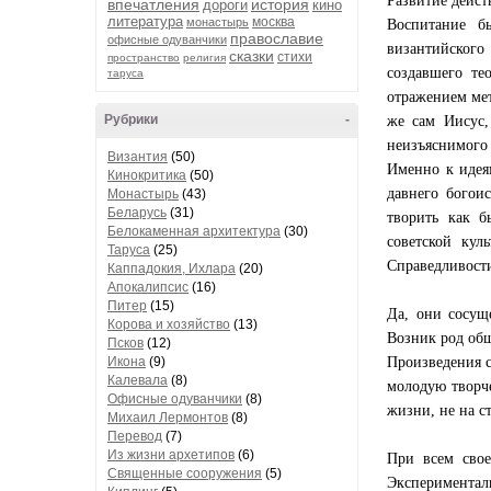
Развитие дейст
впечатления
история
дороги
кино
литература
москва
монастырь
Воспитание б
православие
офисные одуванчики
византийского
сказки
стихи
пространство
религия
создавшего те
таруса
отражением мет
Рубрики
-
же сам Иисус,
неизъяснимого 
Византия
(50)
Именно к идеям
Кинокритика
(50)
давнего богои
Монастырь
(43)
Беларусь
(31)
творить как б
Белокаменная архитектура
(30)
советской кул
Таруса
(25)
Справедливост
Каппадокия, Ихлара
(20)
Апокалипсис
(16)
Питер
(15)
Да, они сосущ
Корова и хозяйство
(13)
Возник род общ
Псков
(12)
Икона
(9)
Произведения с
Калевала
(8)
молодую творче
Офисные одуванчики
(8)
жизни, не на с
Михаил Лермонтов
(8)
Перевод
(7)
Из жизни архетипов
(6)
При всем свое
Священные сооружения
(5)
Экспериментал