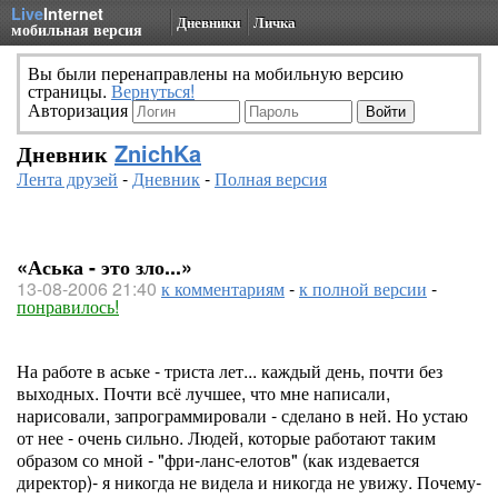
Live
Internet
Дневники
Личка
мобильная версия
Вы были перенаправлены на мобильную версию
страницы.
Вернуться!
Авторизация
Дневник
ZnichKa
Лента друзей
-
Дневник
-
Полная версия
«Аська - это зло...»
13-08-2006 21:40
к комментариям
-
к полной версии
-
понравилось!
На работе в аське - триста лет... каждый день, почти без
выходных. Почти всё лучшее, что мне написали,
нарисовали, запрограммировали - сделано в ней. Но устаю
от нее - очень сильно. Людей, которые работают таким
образом со мной - "фри-ланс-елотов" (как издевается
директор)- я никогда не видела и никогда не увижу. Почему-