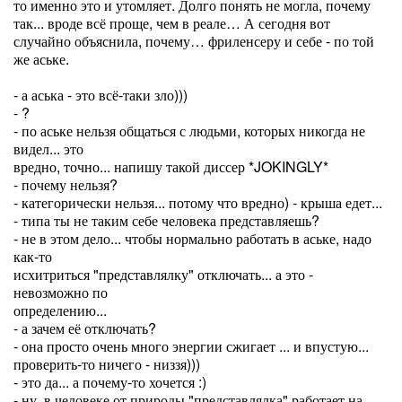
то именно это и утомляет. Долго понять не могла, почему
так... вроде всё проще, чем в реале… А сегодня вот
случайно объяснила, почему… фриленсеру и себе - по той
же аське.
- а аська - это всё-таки зло)))
- ?
- по аське нельзя общаться с людьми, которых никогда не
видел... это
вредно, точно... напишу такой диссер *JOKINGLY*
- почему нельзя?
- категорически нельзя... потому что вредно) - крыша едет...
- типа ты не таким себе человека представляешь?
- не в этом дело... чтобы нормально работать в аське, надо
как-то
исхитриться "представлялку" отключать... а это -
невозможно по
определению...
- а зачем её отключать?
- она просто очень много энергии сжигает ... и впустую...
проверить-то ничего - низзя)))
- это да... а почему-то хочется :)
- ну, в человеке от природы "представлялка" работает на