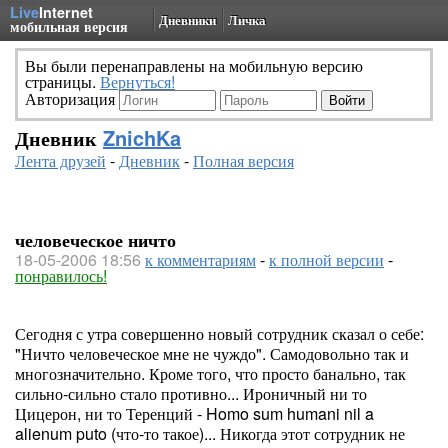
Live
Internet
Дневники
Личка
мобильная версия
Вы были перенаправлены на мобильную версию
страницы.
Вернуться!
Авторизация
Дневник
ZnichKa
Лента друзей
-
Дневник
-
Полная версия
человеческое ничто
18-05-2006 18:56
к комментариям
-
к полной версии
-
понравилось!
Сегодня с утра совершенно новый сотрудник сказал о себе:
"Ничто человеческое мне не чуждо". Самодовольно так и
многозначительно. Кроме того, что просто банально, так
сильно-сильно стало противно... Ироничный ни то
Цицерон, ни то Теренций - Homo sum humani nil a
alienum puto (что-то такое)... Никогда этот сотрудник не