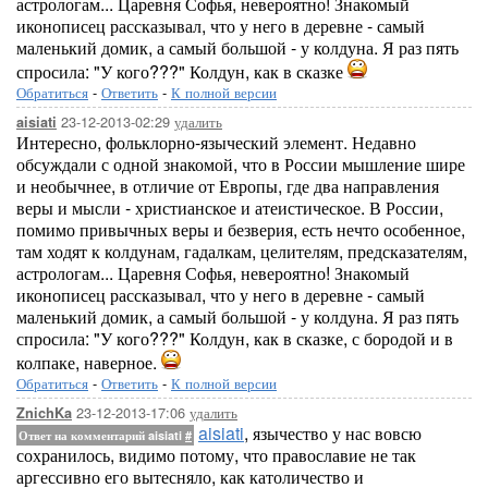
астрологам... Царевня Софья, невероятно! Знакомый
иконописец рассказывал, что у него в деревне - самый
маленький домик, а самый большой - у колдуна. Я раз пять
спросила: "У кого???" Колдун, как в сказке
Обратиться
-
Ответить
-
К полной версии
23-12-2013-02:29
удалить
aisiati
Интересно, фольклорно-языческий элемент. Недавно
обсуждали с одной знакомой, что в России мышление шире
и необычнее, в отличие от Европы, где два направления
веры и мысли - христианское и атеистическое. В России,
помимо привычных веры и безверия, есть нечто особенное,
там ходят к колдунам, гадалкам, целителям, предсказателям,
астрологам... Царевня Софья, невероятно! Знакомый
иконописец рассказывал, что у него в деревне - самый
маленький домик, а самый большой - у колдуна. Я раз пять
спросила: "У кого???" Колдун, как в сказке, с бородой и в
колпаке, наверное.
Обратиться
-
Ответить
-
К полной версии
23-12-2013-17:06
удалить
ZnichKa
aisiati
, язычество у нас вовсю
Ответ на комментарий aisiati
#
сохранилось, видимо потому, что православие не так
аргессивно его вытесняло, как католичество и