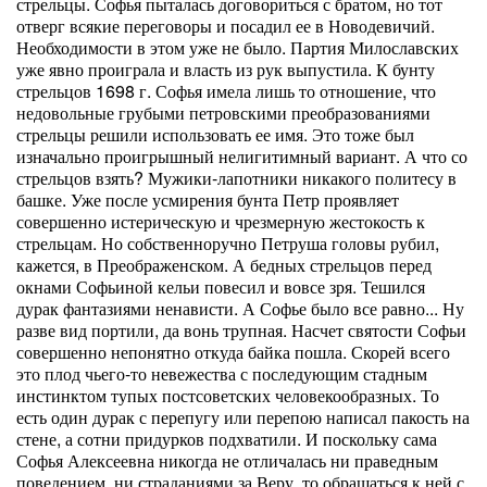
стрельцы. Софья пыталась договориться с братом, но тот
отверг всякие переговоры и посадил ее в Новодевичий.
Необходимости в этом уже не было. Партия Милославских
уже явно проиграла и власть из рук выпустила. К бунту
стрельцов 1698 г. Софья имела лишь то отношение, что
недовольные грубыми петровскими преобразованиями
стрельцы решили использовать ее имя. Это тоже был
изначально проигрышный нелигитимный вариант. А что со
стрельцов взять? Мужики-лапотники никакого политесу в
башке. Уже после усмирения бунта Петр проявляет
совершенно истерическую и чрезмерную жестокость к
стрельцам. Но собственноручно Петруша головы рубил,
кажется, в Преображенском. А бедных стрельцов перед
окнами Софьиной кельи повесил и вовсе зря. Тешился
дурак фантазиями ненависти. А Софье было все равно... Ну
разве вид портили, да вонь трупная. Насчет святости Софьи
совершенно непонятно откуда байка пошла. Скорей всего
это плод чьего-то невежества с последующим стадным
инстинктом тупых постсоветских человекообразных. То
есть один дурак с перепугу или перепою написал пакость на
стене, а сотни придурков подхватили. И поскольку сама
Софья Алексеевна никогда не отличалась ни праведным
поведением, ни страданиями за Веру, то обращаться к ней с