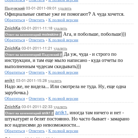
03-01-2011-09:01
удалить
Падунский
Официальные святые уже не помогают? А чуда хочется.
Обратиться
-
Ответить
-
К полной версии
03-01-2011-11:18
удалить
ZnichKa
Ага, и побольше, побольше)))
Ответ на комментарий moleskine
#
Обратиться
-
Ответить
-
К полной версии
03-01-2011-11:21
удалить
ZnichKa
Да уж, чуда - и строго по
Ответ на комментарий Падунский
#
инструкции, и там еще мыло написано - куда отчеты по
выполненным чудесам скидывать)))
Обратиться
-
Ответить
-
К полной версии
03-01-2011-15:28
удалить
anik1
Надо же, не видела... Или смотрела не туда. Ну, еще одна
зарубочка.)
Обратиться
-
Ответить
-
К полной версии
03-01-2011-22:33
удалить
ZnichKa
anik1
, иногда там ничего и нет -
Ответ на комментарий anik1
#
штукатурят и белят постоянно. Но часто бывает - замарано
все надписями до невозможности...
Обратиться
-
Ответить
-
К полной версии