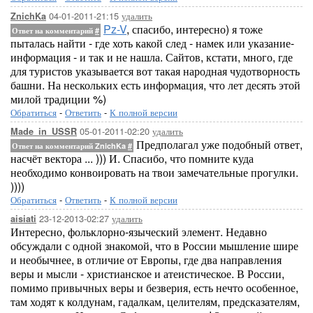
04-01-2011-21:15
удалить
ZnichKa
Pz-V
, спасибо, интересно) я тоже
Ответ на комментарий
#
пыталась найти - где хоть какой след - намек или указание-
информация - и так и не нашла. Сайтов, кстати, много, где
для туристов указывается вот такая народная чудотворность
башни. На нескольких есть информация, что лет десять этой
милой традиции %)
Обратиться
-
Ответить
-
К полной версии
05-01-2011-02:20
удалить
Made_in_USSR
Предполагал уже подобный ответ,
Ответ на комментарий ZnichKa
#
насчёт вектора ... ))) И. Спасибо, что помните куда
необходимо конвоировать на твои замечательные прогулки.
))))
Обратиться
-
Ответить
-
К полной версии
23-12-2013-02:27
удалить
aisiati
Интересно, фольклорно-языческий элемент. Недавно
обсуждали с одной знакомой, что в России мышление шире
и необычнее, в отличие от Европы, где два направления
веры и мысли - христианское и атеистическое. В России,
помимо привычных веры и безверия, есть нечто особенное,
там ходят к колдунам, гадалкам, целителям, предсказателям,