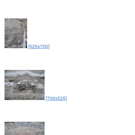
[525x700]
[700x525]