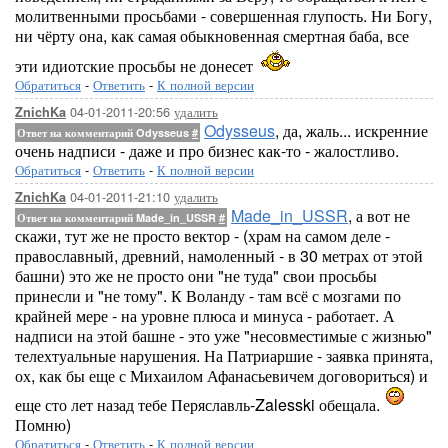
молитвенными просьбами - совершенная глупость. Ни Богу,
ни чёрту она, как самая обыкновенная смертная баба, все
эти идиотские просьбы не донесет
Обратиться
-
Ответить
-
К полной версии
04-01-2011-20:56
удалить
ZnichKa
Odysseus
, да, жаль... искренние
Ответ на комментарий Odysseus
#
очень надписи - даже и про бизнес как-то - жалостливо.
Обратиться
-
Ответить
-
К полной версии
04-01-2011-21:10
удалить
ZnichKa
Made_in_USSR
, а вот не
Ответ на комментарий Made_in_USSR
#
скажи, тут же не просто вектор - (храм на самом деле -
православный, древний, намоленный - в 30 метрах от этой
башни) это же не просто они "не туда" свои просьбы
принесли и "не тому". К Воланду - там всё с мозгами по
крайней мере - на уровне плюса и минуса - работает. А
надписи на этой башне - это уже "несовместимые с жизнью"
телехтуальные нарушения. На Патриаршие - заявка принята,
ох, как бы еще с Михаилом Афанасьевичем договориться) и
еще сто лет назад тебе Перяславль-Zalesski обещала.
Помню)
Обратиться
-
Ответить
-
К полной версии