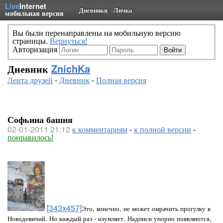
Live
Internet
Дневники
Личка
мобильная версия
Вы были перенаправлены на мобильную версию
страницы.
Вернуться!
Авторизация
Дневник
ZnichKa
Лента друзей
-
Дневник
-
Полная версия
Софьина башня
02-01-2011 21:12
к комментариям
-
к полной версии
-
понравилось!
[343x457]
Это, конечно, не может омрачить прогулку в
Новодевичий. Но каждый раз - изумляет. Надписи упорно появляются,