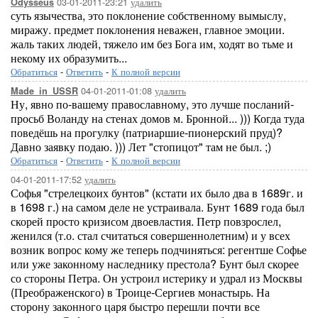
03-01-2011-23:21
удалить
Odysseus
суть язычества, это поклонение собственному вымыслу,
миражу. предмет поклонения неважен, главное эмоции.
жаль таких людей, тяжело им без Бога им, ходят во тьме и
некому их образумить...
Обратиться
-
Ответить
-
К полной версии
04-01-2011-01:08
удалить
Made_in_USSR
Ну, явно по-вашему православному, это лучше посланий-
просьб Воланду на стенах домов м. Бронной... ))) Когда туда
поведёшь на прогулку (патриаршие-пионерский пруд)?
Давно заявку подаю. ))) Лет "стопицот" там не был. ;)
Обратиться
-
Ответить
-
К полной версии
04-01-2011-17:52
удалить
Софья "стрелецкоих бунтов" (кстати их было два в 1689г. и
в 1698 г.) на самом деле не устраивала. Бунт 1689 года был
скорей просто кризисом двоевластия. Петр повзрослел,
женился (т.о. стал считаться совершеннолетним) и у всех
возник вопрос кому же теперь подчиняться: регентше Софье
или уже законному наследнику престола? Бунт был скорее
со стороны Петра. Он устроил истерику и удрал из Москвы
(Преображенского) в Троице-Сергиев монастырь. На
сторону законного царя быстро перешли почти все