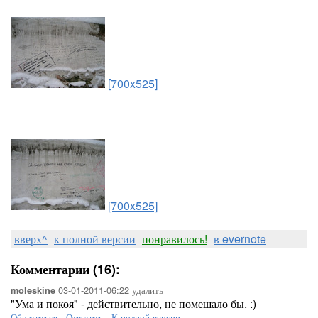
[700x525]
[700x525]
вверх^
к полной версии
понравилось!
в evernote
Комментарии (16):
03-01-2011-06:22
удалить
moleskine
"Ума и покоя" - действительно, не помешало бы. :)
Обратиться
-
Ответить
-
К полной версии