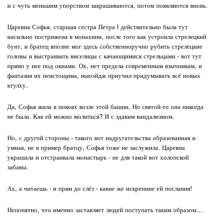
и с чуть меньшим упорством закрашиваются, потом появляются вновь.
Царевна Софья, старшая сестра Петра I действительно была тут
насильно пострижена в монахини, после того как устроила стрелецкий
бунт, и братец вполне мог здесь собственноручно рубить стрелецкие
головы и выстраивать виселицы с качающимися стрельцами - вот тут
прямо у нее под окнами. Ох, нет предела современным язычникам, и
фантазия их неистощима, ньюэйдж приучил придумывать всё новых
ктулху.
Да, Софья жила в покоях возле этой башни. Но святой-то она никогда
не была. Как ей можно молиться? И с эдаким вандализмом.
Но, с другой стороны - такого вот надругательства образованная и
умная, не в пример братцу, Софья тоже не заслужила. Царевна
украшала и отстраивала монастырь - не для такой вот холопской
забавы.
Ах, а читаешь - и прям до слёз - какие же искренние ей послания!
Непонятно, что именно заставляет людей поступать таким образом…