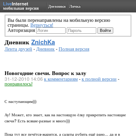
Live
Internet
Дневники
Личка
мобильная версия
Вы были перенаправлены на мобильную версию
страницы.
Вернуться!
Авторизация
Дневник
ZnichKa
Лента друзей
-
Дневник
-
Полная версия
Новогодние свечи. Вопрос к залу
31-12-2010 14:06
к комментариям
-
к полной версии
-
понравилось!
С наступающим)))
Ау! Может, кто знает, как на настоящую ёлку прикрепить настоящие
свечи? Есть всякие-разные и много)))
Пока тут все печётся-жарится, а салаты рубить ещё рано... да и в