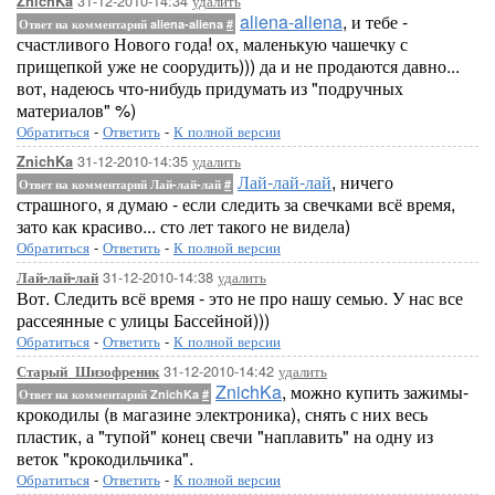
31-12-2010-14:34
удалить
ZnichKa
aliena-aliena
, и тебе -
Ответ на комментарий aliena-aliena
#
счастливого Нового года! ох, маленькую чашечку с
прищепкой уже не соорудить))) да и не продаются давно...
вот, надеюсь что-нибудь придумать из "подручных
материалов" %)
Обратиться
-
Ответить
-
К полной версии
31-12-2010-14:35
удалить
ZnichKa
Лай-лай-лай
, ничего
Ответ на комментарий Лай-лай-лай
#
страшного, я думаю - если следить за свечками всё время,
зато как красиво... сто лет такого не видела)
Обратиться
-
Ответить
-
К полной версии
31-12-2010-14:38
удалить
Лай-лай-лай
Вот. Следить всё время - это не про нашу семью. У нас все
рассеянные с улицы Бассейной)))
Обратиться
-
Ответить
-
К полной версии
31-12-2010-14:42
удалить
Старый_Шизофреник
ZnichKa
, можно купить зажимы-
Ответ на комментарий ZnichKa
#
крокодилы (в магазине электроника), снять с них весь
пластик, а "тупой" конец свечи "наплавить" на одну из
веток "крокодильчика".
Обратиться
-
Ответить
-
К полной версии