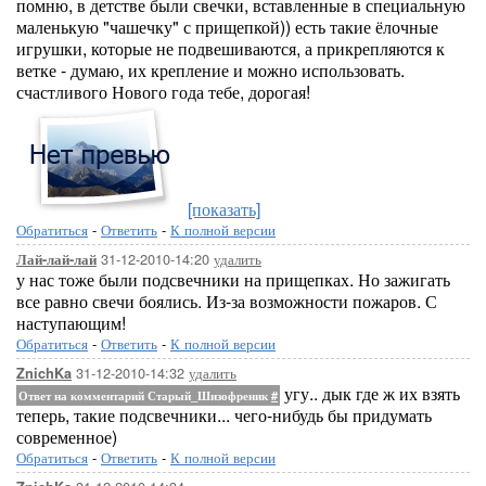
помню, в детстве были свечки, вставленные в специальную
маленькую "чашечку" с прищепкой)) есть такие ёлочные
игрушки, которые не подвешиваются, а прикрепляются к
ветке - думаю, их крепление и можно использовать.
счастливого Нового года тебе, дорогая!
[показать]
Обратиться
-
Ответить
-
К полной версии
31-12-2010-14:20
удалить
Лай-лай-лай
у нас тоже были подсвечники на прищепках. Но зажигать
все равно свечи боялись. Из-за возможности пожаров. С
наступающим!
Обратиться
-
Ответить
-
К полной версии
31-12-2010-14:32
удалить
ZnichKa
угу.. дык где ж их взять
Ответ на комментарий Старый_Шизофреник
#
теперь, такие подсвечники... чего-нибудь бы придумать
современное)
Обратиться
-
Ответить
-
К полной версии