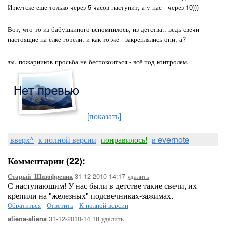
Иркутске еще только через 5 часов наступит, а у нас - через 10)))
Вот, что-то из бабушкиного вспомнилось, из детства.. ведь свечи
настоящие на ёлке горели, и как-то же - закреплялись они, а?
зы. пожарников просьба не беспокоиться - всё под контролем.
[показать]
вверх^
к полной версии
понравилось!
в evernote
Комментарии (22):
31-12-2010-14:17
удалить
Старый_Шизофреник
С наступающим! У нас были в детстве такие свечи, их
крепили на "железных" подсвечниках-зажимах.
Обратиться
-
Ответить
-
К полной версии
31-12-2010-14:18
удалить
aliena-aliena