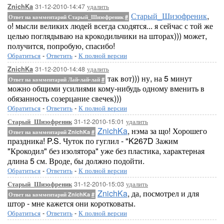
31-12-2010-14:47
удалить
ZnichKa
Старый_Шизофреник
,
Ответ на комментарий Старый_Шизофреник
#
о! мысли великих людей всегда сходятся... я сейчас с той же
целью поглядываю на крокодильчики на шторах))) может,
получится, попробую, спасибо!
Обратиться
-
Ответить
-
К полной версии
31-12-2010-14:48
удалить
ZnichKa
так вот))) ну, на 5 минут
Ответ на комментарий Лай-лай-лай
#
можно общими усилиями кому-нибудь одному вменить в
обязанность созерцание свечек)))
Обратиться
-
Ответить
-
К полной версии
31-12-2010-15:01
удалить
Старый_Шизофреник
ZnichKa
, нэма за що! Хорошего
Ответ на комментарий ZnichKa
#
праздника! P.S. Чуток по гуглил - "K267D Зажим
"Крокодил" без изолятора" уже без пластика, характерная
длина 5 см. Вроде, бы должно подойти.
Обратиться
-
Ответить
-
К полной версии
31-12-2010-15:03
удалить
Старый_Шизофреник
ZnichKa
, да, посмотрел и для
Ответ на комментарий ZnichKa
#
штор - мне кажется они коротковаты.
Обратиться
-
Ответить
-
К полной версии