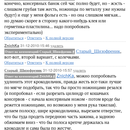
конечно, консервных банок сей час полно будет, но - жэсть -
слишком грубая там жесть, ножницы по металлу уже нужны
будут) и еще у меня фольга есть - но она слишком мягкая...
но думаю скорее в сторону какого-нибудь клея или
герметика-пластилина... надо попробовать
экспериментально)
Обратиться
-
Ответить
-
К полной версии
31-12-2010-15:46
удалить
ZnichKa
Старый_Шизофреник
,
Ответ на комментарий Старый_Шизофреник
#
вот-вот, второй вариант, с колечками.
Обратиться
-
Ответить
-
К полной версии
31-12-2010-15:57
удалить
Старый_Шизофреник
ZnichKa
, можно попробовать
Ответ на комментарий ZnichKa
#
удлинить этот крокодильчик, правда жесть все-таки лучше
по мягче подобрать, так что бы просто ножницами резался
(я попробовал - если разрезать цилиндр от кошачьих
консервов - с начала консервным ножом - потом вроде бы
режется ножницами, но возможно у меня рука тяжелая).
делаем полоску, шире крокодильчика, вырезаем отверстие,
что бы туда продеть переднюю часть зажима, а заднюю
обжимаем вниз - что бы полоса крепче держалась на
крокодиле и сама была по жестче.