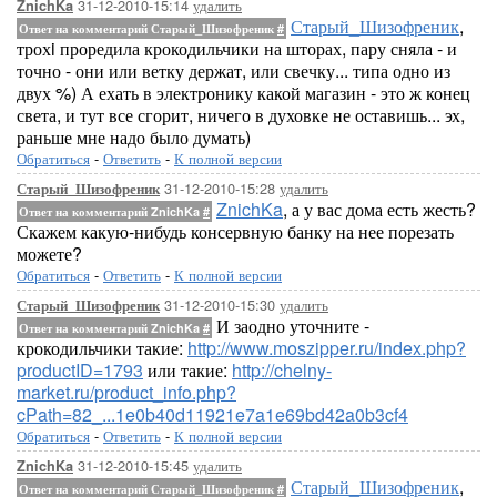
31-12-2010-15:14
удалить
ZnichKa
Старый_Шизофреник
,
Ответ на комментарий Старый_Шизофреник
#
трохi проредила крокодильчики на шторах, пару сняла - и
точно - они или ветку держат, или свечку... типа одно из
двух %) А ехать в электронику какой магазин - это ж конец
света, и тут все сгорит, ничего в духовке не оставишь... эх,
раньше мне надо было думать)
Обратиться
-
Ответить
-
К полной версии
31-12-2010-15:28
удалить
Старый_Шизофреник
ZnichKa
, а у вас дома есть жесть?
Ответ на комментарий ZnichKa
#
Скажем какую-нибудь консервную банку на нее порезать
можете?
Обратиться
-
Ответить
-
К полной версии
31-12-2010-15:30
удалить
Старый_Шизофреник
И заодно уточните -
Ответ на комментарий ZnichKa
#
крокодильчики такие:
http://www.moszipper.ru/index.php?
productID=1793
или такие:
http://chelny-
market.ru/product_info.php?
cPath=82_...1e0b40d11921e7a1e69bd42a0b3cf4
Обратиться
-
Ответить
-
К полной версии
31-12-2010-15:45
удалить
ZnichKa
Старый_Шизофреник
,
Ответ на комментарий Старый_Шизофреник
#