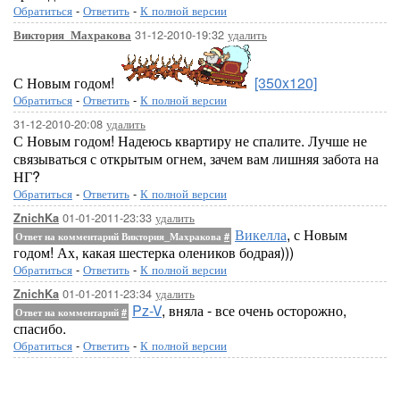
Обратиться
-
Ответить
-
К полной версии
31-12-2010-19:32
удалить
Виктория_Махракова
С Новым годом!
[350x120]
Обратиться
-
Ответить
-
К полной версии
31-12-2010-20:08
удалить
С Новым годом! Надеюсь квартиру не спалите. Лучше не
связываться с открытым огнем, зачем вам лишняя забота на
НГ?
Обратиться
-
Ответить
-
К полной версии
01-01-2011-23:33
удалить
ZnichKa
Викелла
, с Новым
Ответ на комментарий Виктория_Махракова
#
годом! Ах, какая шестерка олеников бодрая)))
Обратиться
-
Ответить
-
К полной версии
01-01-2011-23:34
удалить
ZnichKa
Pz-V
, вняла - все очень осторожно,
Ответ на комментарий
#
спасибо.
Обратиться
-
Ответить
-
К полной версии