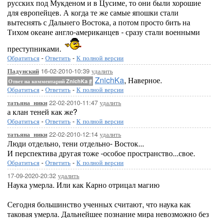
русских под Мукденом и в Цусиме, то они были хорошие
для европейцев. А когда те же самые япошки стали
вытеснять с Дальнего Востока, а потом просто бить на
Тихом океане англо-американцев - сразу стали военными
преступниками.
Обратиться
-
Ответить
-
К полной версии
16-02-2010-10:39
удалить
Падунский
ZnichKa
, Наверное.
Ответ на комментарий ZnichKa
#
Обратиться
-
Ответить
-
К полной версии
22-02-2010-11:47
удалить
татьяна_ники
а клан теней как же?
Обратиться
-
Ответить
-
К полной версии
22-02-2010-12:14
удалить
татьяна_ники
Люди отдельно, тени отдельно- Восток...
И перспектива другая тоже -особое пространство...свое.
Обратиться
-
Ответить
-
К полной версии
17-09-2020-20:32
удалить
Наука умерла. Или как Карно отрицал магию
Сегодня большинство ученных считают, что наука как
таковая умерла. Дальнейшее познание мира невозможно без