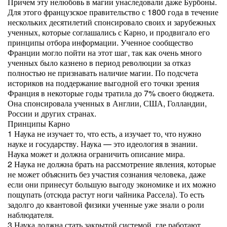
Причем эту нелюбовь в магии унаследовали даже Бурбоны.
Для этого французское правительство с 1800 года в течение
нескольких десятилетий спонсировало своих и зарубежных
ученных, которые соглашались с Карно, и продвигало его
принципы отбора информации. Ученное сообщество
Франции могло пойти на этот шаг, так как очень много
ученных было казнено в период революции за отказ
полностью не признавать наличие магии. По подсчета
историков на поддержание выгодной его точки зрения
Франция в некоторые годы тратила до 7% своего бюджета.
Она спонсировала ученных в Англии, США, Голландии,
России и других странах.
Принципы Карно
1 Наука не изучает то, что есть, а изучает то, что нужно
науке и государству. Наука — это идеология в знании.
Наука может и должна ограничить описание мира.
2 Наука не должна брать на рассмотрение явления, которые
не может объяснить без участия сознания человека, даже
если они принесут большую выгоду экономике и их можно
пощупать (отсюда растут ноги чайника Рассела). То есть
задолго до квантовой физики ученные уже знали о роли
наблюдателя.
3 Наука должна стать закрытой системой, где работают