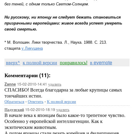
без теней, с одним только Светом-Солнцем.
Ни русскому, ни японцу не следует бежать становиться
призрачными европейцами: живое всегда успеет умереть
своей смертью.
* М. Волошин. Лики творчества. Л., Наука. 1988. С. 213.
стащила
у Ликушина
вверх^
к полной версии
понравилось!
в evernote
Комментарии (11):
15-02-2010-14:41
удалить
Zanne
СПАСИБО! Всегда благодарна за любые крупицы самых
тончайших истин.
Обратиться
-
Ответить
-
К полной версии
15-02-2010-18:19
удалить
Падунский
В начале века к японцам было какое-то трепетное чувство.
Особенно у европейской интеллигенции. Как к
экзотическим животным.
А потом японцы стали резать корейцев и филиппинцев,