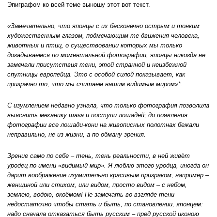
Эпиграфом ко всей теме выношу этот вот текст.
«Замечательно, что японцы с их бесконечно острым и тонким
художественным глазом, подмечающим те движения человека,
животных и птиц, о существовании которых мы только
догадываемся по моментальной фотографии, японцы никогда не
замечали присутствия тени, этой странной и неизбежной
спутницы европейца. Это с особой силой показывает, как
призрачно то, что мы считаем нашим видимым миром»*.
С изумлением недавно узнала, что только фотография позволила
выяснить механику шага и поступи лошадей; до появления
фотографии все лошади-кони на живописных полотнах бежали
неправильно, не из жизни, а по обману зрения.
Зрение само по себе – тень, тень реальности, в ней живёт
уродец по имени «видимый мир». Я люблю этого уродца, иногда он
дарит воображение изумительно красивым призраком, например –
женщиной или стихом, или видом, просто видом – с небом,
землею, водою, окоёмом! Не замечать во взгляде тени
недостаточно чтобы стать и быть, по становлении, японцем:
надо сначала отказаться быть русским – пред русской иконою