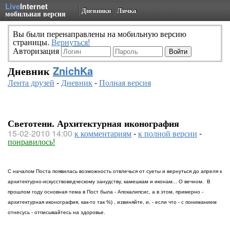
Live
Internet
Дневники
Личка
мобильная версия
Вы были перенаправлены на мобильную версию
страницы.
Вернуться!
Авторизация
Дневник
ZnichKa
Лента друзей
-
Дневник
-
Полная версия
Светотени. Архитектурная иконография
15-02-2010 14:00
к комментариям
-
к полной версии
-
понравилось!
С началом Поста появилась возможность отвлечься от суеты и вернуться до апреля к
архитектурно-искусствоведческому занудству, камешкам и иконам... О вечном. В
прошлом году основная тема в Пост была - Апокалипсис, а в этом, примерно -
архитектурная иконография, как-то так %) , извиняйте, и, - если что - с пониманием
отнесусь - отписывайтесь на здоровье.