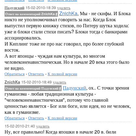
15-02-2010-18:39
удалить
Падунский
ZnichKa
, Мы - не скифы. И Блока
Ответ на комментарий ZnichKa
#
никто не уполномочивал говорить за нас. Когда Блок
выпустил первую книжку стихов, по Питеру шутка ходила:
уже и блоки стали стихи писать? Блоки тогда с банкирами
ассоциировались.
И Киплинг тоже не про нас говорил, про более глубокий
восток.
А вот японцы - чуждая нам культура, во многом
человеконенавистническая. Но в начале 20 века этого было
не видно.
Обратиться
-
Ответить
-
К полной версии
15-02-2010-18:49
удалить
ZnichKa
Падунский
, ох.. С точки зрения
Ответ на комментарий Падунский
#
гуманизма - любая традиционная культура -
"человеконенавистническая", потому что главной
ценностью является - Бог или боги, или идея, но не человек,
как в гуманизме.
Обратиться
-
Ответить
-
К полной версии
15-02-2010-21:40
удалить
Ну, все правильно! Когда япошки в начале 20 в. били