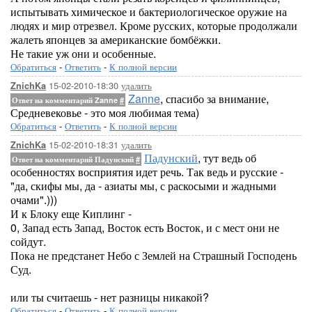
испытывать химическое и бактериологическое оружие на
людях и мир отрезвел. Кроме русских, которые продолжали
жалеть японцев за американские бомбёжки.
Не такие уж они и особенные.
Обратиться
-
Ответить
-
К полной версии
15-02-2010-18:30
удалить
ZnichKa
Zanne
, спасибо за внимание,
Ответ на комментарий Zanne
#
Средневековье - это моя любимая тема)
Обратиться
-
Ответить
-
К полной версии
15-02-2010-18:31
удалить
ZnichKa
Падунский
, тут ведь об
Ответ на комментарий Падунский
#
особенностях восприятия идет речь. Так ведь и русские -
"да, скифы мы, да - азиаты мы, с раскосыми и жадными
очами".)))
И к Блоку еще Киплинг -
0, Запад есть Запад, Восток есть Восток, и с мест они не
сойдут.
Пока не предстанет Небо с Землей на Страшный Господень
Суд.
или ты считаешь - нет разницы никакой?
Обратиться
-
Ответить
-
К полной версии