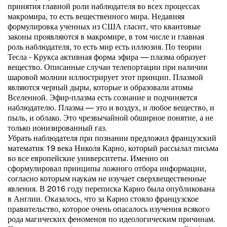
принятия главной роли наблюдателя во всех процессах
макромира, то есть вещественного мира. Недавняя
формулировка ученных из США гласит, что квантовые
законы проявляются в макромире, в том числе и главная
роль наблюдателя, то есть мир есть иллюзия. По теории
Тесла - Крукса активная форма эфира — плазма образует
вещество. Описанные случаи телепортации при наличии
шаровой молнии иллюстрирует этот принцип. Плазмой
являются черный дыры, которые и образовали атомы
Вселенной. Эфир-плазма есть сознание и подчиняется
наблюдателю. Плазма — это и воздух, и любое вещество, и
пыль, и облако. Это чрезвычайной обширное понятие, а не
только ионизированный газ.
Убрать наблюдателя при познании предложил французский
математик 19 века Николя Карно, который рассылал письма
во все европейские университеты. Именно он
сформулировал принципы ложного отбора информации,
согласно которым наукам не изучает сверхвещественные
явления. В 2016 году переписка Карно была опубликована
в Англии. Оказалось, что за Карно стояло французское
правительство, которое очень опасалось изучения всякого
рода магических феноменов по идеологическим причинам.