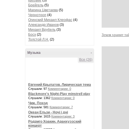
Киплинг
(5)
Брейгель
(5)
Марина Цветаева
(5)
Чернотроп
(4)
Огинский Михаил Клеофас
(4)
Александр Иванов
(3)
Михаил Врубель
(3)
Босх
(2)
Земля хранит та
Толстой Л.Н.
(2)
Музыка
-
Все (26)
Евгений Крылатов. Лирическая тема
Слушали: 97
Комментарии: 0
Blackmore's Night-Play minstrell play
Слушали: 1362
Комментарии: 0
Чиж. Поход
Слушали: 581
Комментарии: 7
Океан Ельзи - Ночі і дні
Слушали: 1615
Комментарии: 3
Родриго Хоакин. Аранхуэзский
концерт