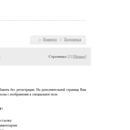
Нравится
Поделиться
»
Страницы:
[1] [
Новые
]
авить без регистрации. На дополнительной странице Вам
волы с изображения в специальное поле.
у:
 ссылку
омментарии