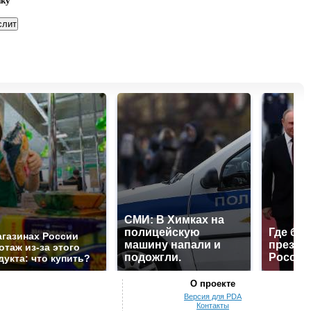
нку
СМИ: В Химках на
полицейскую
Где буд
агазинах России
машину напали и
презид
отаж из-за этого
подожгли.
России
дукта: что купить?
О проекте
Версия для PDA
Контакты