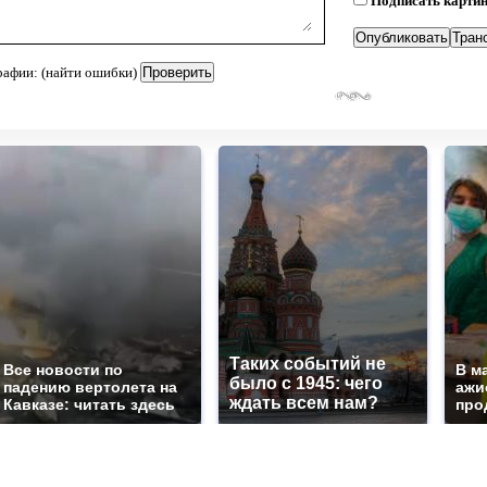
Подписать карти
рафии: (найти ошибки)
Таких событий не
Все новости по
В м
было с 1945: чего
падению вертолета на
ажи
ждать всем нам?
Кавказе: читать здесь
про