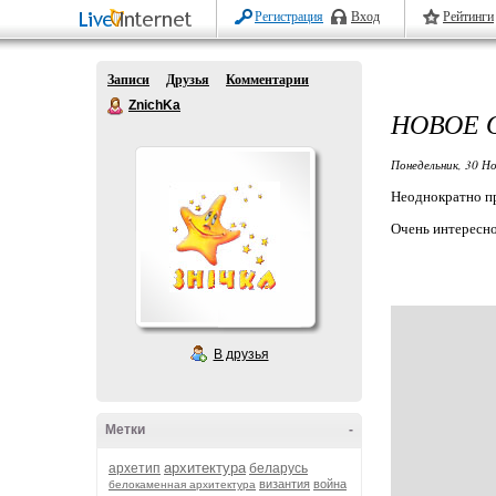
Регистрация
Вход
Рейтинги
Записи
Друзья
Комментарии
ZnichKa
НОВОЕ 
Понедельник, 30 Но
Неоднократно про
Очень интересно
В друзья
Метки
-
архитектура
архетип
беларусь
византия
война
белокаменная архитектура