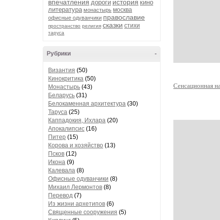
впечатления
история
дороги
кино
литература
москва
монастырь
православие
офисные одуванчики
сказки
стихи
пространство
религия
таруса
Рубрики
-
Византия
(50)
Кинокритика
(50)
Сенсационная на
Монастырь
(43)
Беларусь
(31)
Белокаменная архитектура
(30)
Таруса
(25)
Каппадокия, Ихлара
(20)
Апокалипсис
(16)
Питер
(15)
Корова и хозяйство
(13)
Псков
(12)
Икона
(9)
Калевала
(8)
Офисные одуванчики
(8)
Михаил Лермонтов
(8)
Перевод
(7)
Из жизни архетипов
(6)
Священные сооружения
(5)