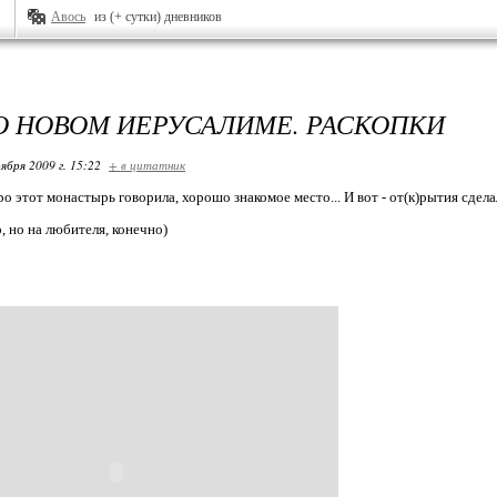
Авось
из (+ сутки) дневников
О НОВОМ ИЕРУСАЛИМЕ. РАСКОПКИ
ября 2009 г. 15:22
+ в цитатник
 этот монастырь говорила, хорошо знакомое место... И вот - от(к)рытия сдела
, но на любителя, конечно)