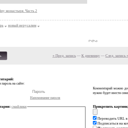
йну монастыря. Часть 2
рь
новый иерусалим
« Пред. запись
—
К дневнику
—
След. запись 
ь
ентарий:
 пароль на сайте:
Комментарий можно доб
нужно будет ввести сим
Напоминание пароля
тария:
смайлики
Прикрепить картинк
Переводить URL в
Подписаться на к