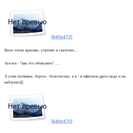
[640x473]
Было очень красиво, утренне и сказочно...
Ага-ага - "как это объяснить" ...
А утки пугливые, берега - болотистые, а я - в офисном дресс-коде и на
каблуках(((
[640x470]