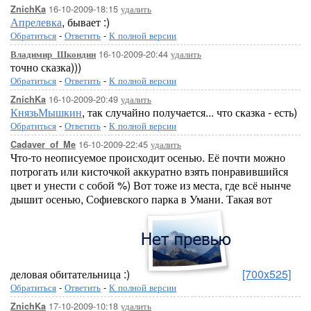
16-10-2009-18:15
удалить
ZnichKa
Апрелевка
, бывает :)
Обратиться
-
Ответить
-
К полной версии
16-10-2009-20:44
удалить
Владимир_Шкондин
точно сказка)))
Обратиться
-
Ответить
-
К полной версии
16-10-2009-20:49
удалить
ZnichKa
КнязьМышкин
, так случайно получается... что сказка - есть)
Обратиться
-
Ответить
-
К полной версии
16-10-2009-22:45
удалить
Cadaver_of_Me
Что-то неописуемое происходит осенью. Её почти можно
потрогать или кисточкой аккуратно взять понравившийся
цвет и унести с собой %) Вот тоже из места, где всё нынче
дышит осенью, Софиевского парка в Умани. Такая вот
деловая обитательница :)
[700x525]
Обратиться
-
Ответить
-
К полной версии
17-10-2009-10:18
удалить
ZnichKa