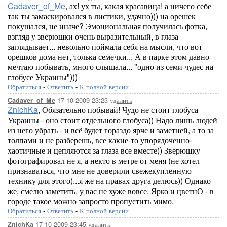
Cadaver_of_Me
, ах! ух ты, какая красавица! а ничего себе
так ты замаскировался в листики, удачно))) на орешек
покушался, не иначе? Эмоциональная получилась фотка,
взгляд у зверюшки очень выразительный, в глаза
заглядывает... невольно поймала себя на мысли, что вот
орешков дома нет, толька семечки... А в парке этом давно
мечтаю побывать, много слышала... "одно из семи чудес на
глобусе Украины")))
Обратиться
-
Ответить
-
К полной версии
17-10-2009-23:23
удалить
Cadaver_of_Me
ZnichKa
, Обязательно побывай! Чудо не стоит глобуса
Украины - оно стоит отдельного глобуса)) Надо лишь людей
из него убрать - и всё будет гораздо ярче и заметней, а то за
толпами и не разберешь, все какие-то упорядоченно-
хаотичные и цепляются за глаза все вместе)) Зверюшку
фотографировал не я, а некто в метре от меня (не хотел
признаваться, что мне не доверили свежекупленную
технику для этого)...я же на правах друга делюсь)) Однако
же, смелю заметить, у вас не хуже вовсе. Ярко и цветнО - в
городе такое можно запросто пропустить мимо.
Обратиться
-
Ответить
-
К полной версии
17-10-2009-23:45
удалить
ZnichKa