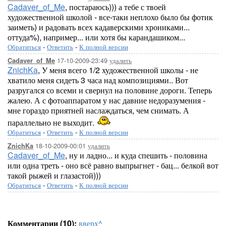
Cadaver_of_Me
, постараюсь))) а тебе с твоей
художественной школой - все-таки неплохо было бы фотик
заиметь) и радовать всех кадаверскими хрониками...
оттуда%), например... или хотя бы карандашиком...
Обратиться
-
Ответить
-
К полной версии
17-10-2009-23:49
удалить
Cadaver_of_Me
ZnichKa
, У меня всего 1/2 художественной школы - не
хватило меня сидеть 3 часа над композициями.. Вот
разругался со всеми и свернул на половине дороги. Теперь
жалею. А с фотоаппаратом у нас давние недоразумения -
мне гораздо приятней наслаждаться, чем снимать. А
параллельно не выходит.
Обратиться
-
Ответить
-
К полной версии
18-10-2009-00:01
удалить
ZnichKa
Cadaver_of_Me
, ну и ладно... и куда спешить - половина
или одна треть - оно всё равно выпрыгнет - бац... белкой вот
такой рыжей и глазастой)))
Обратиться
-
Ответить
-
К полной версии
Комментарии (10):
вверх^