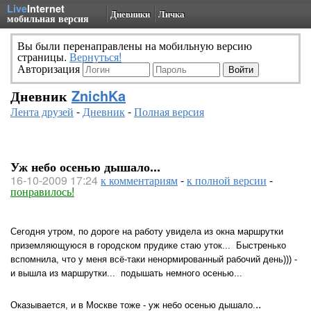
Live
Internet
Дневники
Личка
мобильная версия
Вы были перенаправлены на мобильную версию
страницы.
Вернуться!
Авторизация
Дневник
ZnichKa
Лента друзей
-
Дневник
-
Полная версия
Уж небо осенью дышало...
16-10-2009 17:24
к комментариям
-
к полной версии
-
понравилось!
Сегодня утром, по дороге на работу увидела из окна маршрутки
приземляющуюся в городском прудике стаю уток...
Быстренько
вспомнила, что у меня всё-таки ненормированный рабочий день))) -
и вышла из маршрутки...
подышать немного осенью...
..
Оказывается, и в Москве тоже - уж небо осенью дышало.