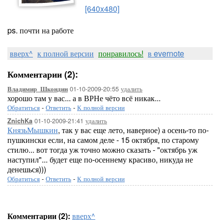
[640x480]
ps. почти на работе
вверх^
к полной версии
понравилось!
в evernote
Комментарии (2):
01-10-2009-20:55
удалить
Владимир_Шкондин
хорошо там у вас... а в ВРНе чёто всё никак...
Обратиться
-
Ответить
-
К полной версии
01-10-2009-21:41
удалить
ZnichKa
КнязьМышкин
, так у вас еще лето, наверное) а осень-то по-
пушкински если, на самом деле - 15 октября, по старому
стилю... вот тогда уж точно можно сказать - "октябрь уж
наступил"... будет еще по-осеннему красиво, никуда не
денешься)))
Обратиться
-
Ответить
-
К полной версии
Комментарии (2):
вверх^