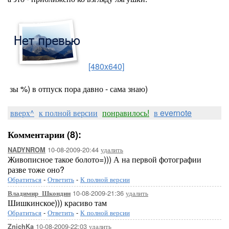
[480x640]
зы %) в отпуск пора давно - сама знаю)
вверх^
к полной версии
понравилось!
в evernote
Комментарии (8):
10-08-2009-20:44
удалить
NADYNROM
Живописное такое болото=))) А на первой фотографии
разве тоже оно?
Обратиться
-
Ответить
-
К полной версии
10-08-2009-21:36
удалить
Владимир_Шкондин
Шишкинское))) красиво там
Обратиться
-
Ответить
-
К полной версии
10-08-2009-22:03
удалить
ZnichKa