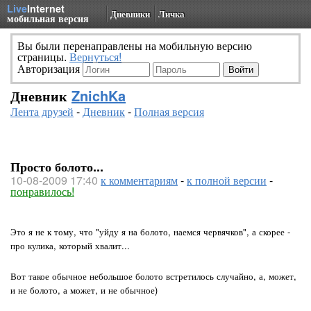
Live
Internet
Дневники
Личка
мобильная версия
Вы были перенаправлены на мобильную версию
страницы.
Вернуться!
Авторизация
Дневник
ZnichKa
Лента друзей
-
Дневник
-
Полная версия
Просто болото...
10-08-2009 17:40
к комментариям
-
к полной версии
-
понравилось!
Это я не к тому, что "уйду я на болото, наемся червячков", а скорее -
про кулика, который хвалит...
Вот такое обычное небольшое болото встретилось случайно, а, может,
и не болото, а может, и не обычное)