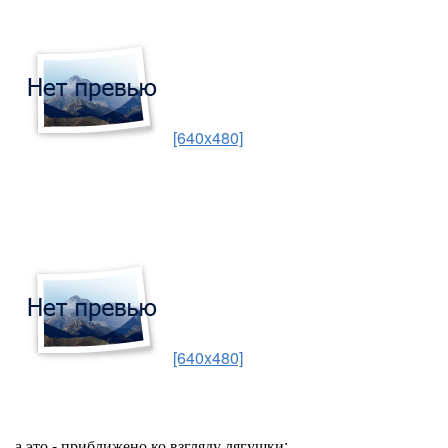
[640x480]
[640x480]
а это - приближено ко взгляду лягушки: