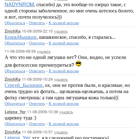
NADYNROM
, спасибо) да, это вообще-то озерцо такое, с
одной стороны заболоченное, но мне очень хотелось болото,
и вот, почти получилось)))
Обратиться
-
Ответить
-
К полной версии
10-08-2009-22:10
удалить
ZnichKa
КнязьМышкин
, шишкинское, спасибо, я старалась...
Обратиться
-
Ответить
-
К полной версии
11-08-2009-09:59
удалить
А что это ни одной лягушки нет? Они, видно, не успели
для фотосессии причипуриться?
Обратиться
-
Ответить
-
К полной версии
11-08-2009-10:24
удалить
ZnichKa
Сергей_Былинин
, ох, они не против были, и красивые, но
очень трудно их фотать... щелкаешь-щелкаешь, а потом на
фотку смотришь: а там одна лягушачья кожа только(((
Обратиться
-
Ответить
-
К полной версии
11-08-2009-10:39
удалить
Lelena_Yer
царевну туда :)
Обратиться
-
Ответить
-
К полной версии
11-08-2009-10:57
удалить
ZnichKa
Lelena_Yer
, угу, я в следующий раз постараюсь)