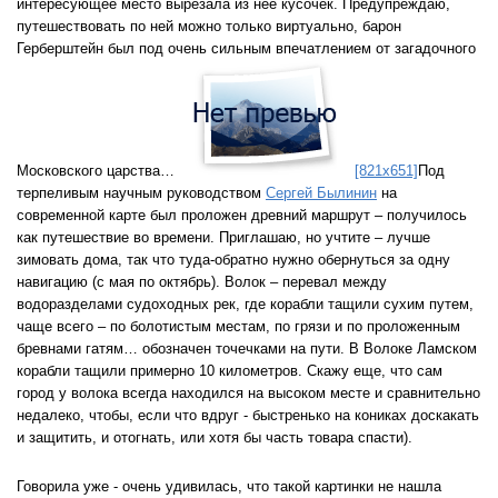
интересующее место вырезала из нее кусочек. Предупреждаю,
путешествовать по ней можно только виртуально, барон
Герберштейн был под очень сильным впечатлением от загадочного
Московского царства…
[821x651]
Под
терпеливым научным руководством
Сергей Былинин
на
современной карте был проложен древний маршрут – получилось
как путешествие во времени. Приглашаю, но учтите – лучше
зимовать дома, так что туда-обратно нужно обернуться за одну
навигацию (с мая по октябрь). Волок – перевал между
водоразделами судоходных рек, где корабли тащили сухим путем,
чаще всего – по болотистым местам, по грязи и по проложенным
бревнами гатям… обозначен точечками на пути. В Волоке Ламском
корабли тащили примерно 10 километров. Скажу еще, что сам
город у волока всегда находился на высоком месте и сравнительно
недалеко, чтобы, если что вдруг - быстренько на кониках доскакать
и защитить, и отогнать, или хотя бы часть товара спасти).
Говорила уже - очень удивилась, что такой картинки не нашла