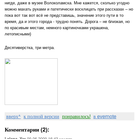
нигде, даже в музее Волоколамска. Мне кажется, сколько угодно
можно махать руками и патетически восклицать при рассказах – но
пока вот так вот всё не представишь, значение этого пути в то
время, да и этого города - трудно понять. Дорога – не близкая, но
по красивым местам, немного картиночками украшена,
летописными)
Десятиверстка, три метра.
вверх^
к полной версии
понравилось!
в evernote
Комментарии (2):
09-06-2009-16:43
удалить
Lelena_Yer