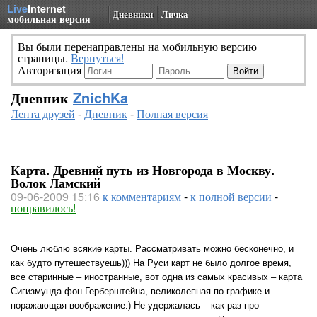
Live
Internet
Дневники
Личка
мобильная версия
Вы были перенаправлены на мобильную версию
страницы.
Вернуться!
Авторизация
Дневник
ZnichKa
Лента друзей
-
Дневник
-
Полная версия
Карта. Древний путь из Новгорода в Москву.
Волок Ламский
09-06-2009 15:16
к комментариям
-
к полной версии
-
понравилось!
Очень люблю всякие карты. Рассматривать можно бесконечно, и
как будто путешествуешь))) На Руси карт не было долгое время,
все старинные – иностранные, вот одна из самых красивых – карта
Сигизмунда фон Герберштейна, великолепная по графике и
поражающая воображение.) Не удержалась – как раз про