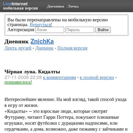
Live
Internet
Дневники
Личка
мобильная версия
Вы были перенаправлены на мобильную версию
страницы.
Вернуться!
Авторизация
Дневник
ZnichKa
Лента друзей
-
Дневник
-
Полная версия
Чёрная луна. Кидалты
27-11-2008 22:28
к комментариям
-
к полной версии
-
понравилось!
Интереснейшее явление. На мой взгляд, такой способ ухода
в игру от жизни.
«Кидалты» – это взрослые люди, которые смотрят
Футураму, читают Гарри Поттера, покупают плюшевые
игрушки, носят футболки с дурацкими надписями, или
сердечками, а дома, возможно, даже пижамку с зайчиками и