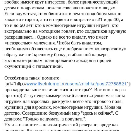
вообще имеют круг интересов, более приличествующий
детям и подросткам, нежели совершеннолетним людям.
Если вдуматься, то «обвинить» в чем-то подобном можно
каждого второго, а то и первого в возрасте от 21 и до 40, а
то и до 50 лет: кто в компьютерные игрушки играет, кто
экстремально на мотоцикле гоняет, кто солдатиков вручную
раскрашивает... Однако не все то кидалт, что имеет
«невзрослые» увлечения. Чтобы быть кидалтом,
необходимо обзавестись еще и небрежением ко «взрослому»
образу жизни: крепкому браку, стабильной карьере,
костюмам-тройкам, планированию доходов и прочей
скучнотищей с тягомотиной.
Отсебятина такая: помните
[url="http://
www.liveinternet.ru/users/znichka/post72758821
"]
про кардинальное отличие жизни от игры?
Вот оно как раз
про это)) И
тут еще коммерческий аспект...целые магазины
игрушек для взрослых, раскрутка всего это игрового поля,
мультики для взрослых, компьютерные игрушки. Мода на
детство. Совершенно бездумный мир "здесь и сейчас". С
девизом: "Только не думать, а покупать".
Ну и – извините – психиатрический реверанс, вроде как
положено. Расплата за такое искусственное детство тоже