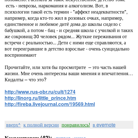
есть - неврозы, наркомания и алкоголизм. Вот, в
психологии такой есть термин - "аффект неадекватности",
например, когда кто-то жил в розовых очках, например,
единственное и любимое дитё дома до школы сидело с
бабушкой, а потом - бац - и средняя школа с училкой и таких
же сокровищ 30 человек рядом... Жуткие переживания от
встречи с реальностью... Дети с ними еще справляются, а
вот переигравшие в детство взрослые - очень суицидально
воспринимают
Прочитайте, или хотя бы просмотрите
– это часть нашей
жизни. Мне очень интересны ваши мнения и впечатления…
Кидалты – что это?
http://www.rus-obr.ru/cult/1274
http://linorg.ru/little_prince.htm
http://fireba.livejournal.com/19569.html
вверх^
к полной версии
понравилось!
в evernote
Комментарии (42):
«первая
«назад