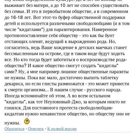
выживает без матери, а до 10 лет не способен существовать
без семьи. И это в первобытном обществе, а в современном
до 16-18 лет. Вот этот-то буфер общественной поддержки
детей и используется различными свободолюбцами (и в том
числе "кидатлами") для паразитирования. Намеренное
противопоставление себя обществу - это как бы бунт
отстающих оленят, ведущий к вырождению рода. Но,
согласитесь, ведь Ваше хождение в детских маечках станет
бессмысленным на острове, где в таком виде будут ходить
все. Но кто тогда будет заботиться о воспроизводстве рода-
общества? И какое общество смогут создать "кидатлы"
сами? Ну, а мне например лишние общественные паразиты
не нужны. Пока вас мало, достаточно выпить таблетку
декариса, но если глисты размножатся - это может привести
к смерти организма... В нашем случае - русского народа.
Иногда вспоминайте об этом. А во всем остальном
"кидатлы", как тот Неуловивый-Джо, за которым никто не
гонялся. Для постоянного протеста свободолюбцам-
кидалтам нужно ненавистное общество, но обществу они не
нужны.
Обратиться
-
Ответить
-
К полной версии