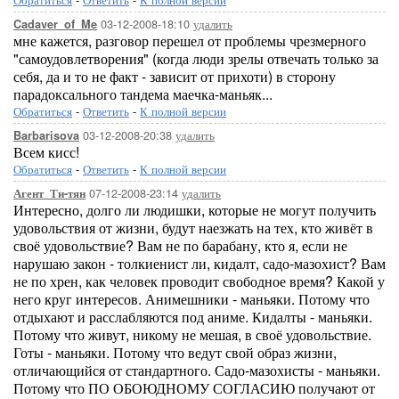
03-12-2008-18:10
удалить
Cadaver_of_Me
мне кажется, разговор перешел от проблемы чрезмерного
"самоудовлетворения" (когда люди зрелы отвечать только за
себя, да и то не факт - зависит от прихоти) в сторону
парадоксального тандема маечка-маньяк...
Обратиться
-
Ответить
-
К полной версии
03-12-2008-20:38
удалить
Barbarisova
Всем кисс!
Обратиться
-
Ответить
-
К полной версии
07-12-2008-23:14
удалить
Агент_Ти-тян
Интересно, долго ли людишки, которые не могут получить
удовольствия от жизни, будут наезжать на тех, кто живёт в
своё удовольствие? Вам не по барабану, кто я, если не
нарушаю закон - толкиенист ли, кидалт, садо-мазохист? Вам
не по хрен, как человек проводит свободное время? Какой у
него круг интересов. Анимешники - маньяки. Потому что
отдыхают и расслабляются под аниме. Кидалты - маньяки.
Потому что живут, никому не мешая, в своё удовольствие.
Готы - маньяки. Потому что ведут свой образ жизни,
отличающийся от стандартного. Садо-мазохисты - маньяки.
Потому что ПО ОБОЮДНОМУ СОГЛАСИЮ получают от