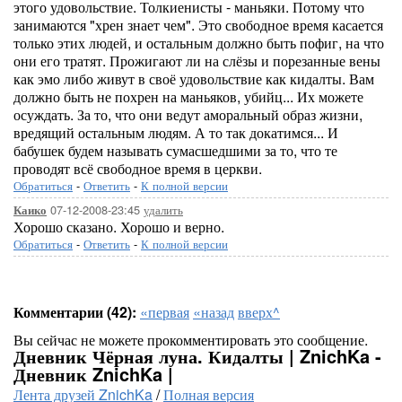
этого удовольствие. Толкиенисты - маньяки. Потому что
занимаются "хрен знает чем". Это свободное время касается
только этих людей, и остальным должно быть пофиг, на что
они его тратят. Прожигают ли на слёзы и порезанные вены
как эмо либо живут в своё удовольствие как кидалты. Вам
должно быть не похрен на маньяков, убийц... Их можете
осуждать. За то, что они ведут аморальный образ жизни,
вредящий остальным людям. А то так докатимся... И
бабушек будем называть сумасшедшими за то, что те
проводят всё свободное время в церкви.
Обратиться
-
Ответить
-
К полной версии
07-12-2008-23:45
удалить
Каико
Хорошо сказано. Хорошо и верно.
Обратиться
-
Ответить
-
К полной версии
Комментарии (42):
«первая
«назад
вверх^
Вы сейчас не можете прокомментировать это сообщение.
Дневник Чёрная луна. Кидалты | ZnichKa -
Дневник ZnichKa |
Лента друзей ZnichKa
/
Полная версия