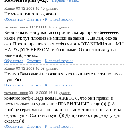
03-12-2008-15:40
удалить
Каико
Ну что-то типо того, ага=)
Обратиться
-
Ответить
-
К полной версии
03-12-2008-15:57
удалить
татьяна_ники
Бибигоша какой у вас меееерзкий аватар, прямо бееееееее.
какие уж тут плюшевые мишки да зайки ... Да лан, око за
око. Просто нравится вам себя считать ЭТАКИМИ типа МЫ
НА РАДУГЕ ВЕРХОМ- избранными! Ох и скоко же у нас
ныне избранных.
Обратиться
-
Ответить
-
К полной версии
03-12-2008-16:03
удалить
Каико
Ну-ну.) Вам самой не кажется, что начинаете нести полную
чушь?=)
Обратиться
-
Ответить
-
К полной версии
03-12-2008-16:11
удалить
татьяна_ники
конечно нет!;-) Ведь всем КАЖЕТСЯ, что они правы! и
несут только на удивление ПРАВИЛЬНЫЕ вещи))))))) А
вообще серая масса... она ж того... может нести только типа
серую чушь. Соответствую.)))) Да признаю, про радугу зря
сказала))))
Обратиться
-
Ответить
-
К полной версии