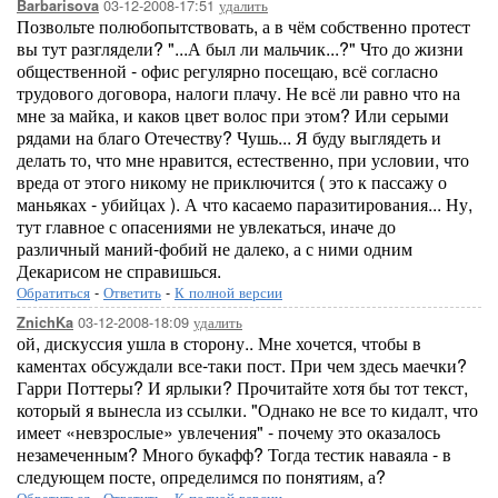
03-12-2008-17:51
удалить
Barbarisova
Позвольте полюбопытствовать, а в чём собственно протест
вы тут разглядели? "...А был ли мальчик...?" Что до жизни
общественной - офис регулярно посещаю, всё согласно
трудового договора, налоги плачу. Не всё ли равно что на
мне за майка, и каков цвет волос при этом? Или серыми
рядами на благо Отечеству? Чушь... Я буду выглядеть и
делать то, что мне нравится, естественно, при условии, что
вреда от этого никому не приключится ( это к пассажу о
маньяках - убийцах ). А что касаемо паразитирования... Ну,
тут главное с опасениями не увлекаться, иначе до
различный маний-фобий не далеко, а с ними одним
Декарисом не справишься.
Обратиться
-
Ответить
-
К полной версии
03-12-2008-18:09
удалить
ZnichKa
ой, дискуссия ушла в сторону.. Мне хочется, чтобы в
каментах обсуждали все-таки пост. При чем здесь маечки?
Гарри Поттеры? И ярлыки? Прочитайте хотя бы тот текст,
который я вынесла из ссылки. "Однако не все то кидалт, что
имеет «невзрослые» увлечения" - почему это оказалось
незамеченным? Много букафф? Тогда тестик наваяла - в
следующем посте, определимся по понятиям, а?
Обратиться
-
Ответить
-
К полной версии