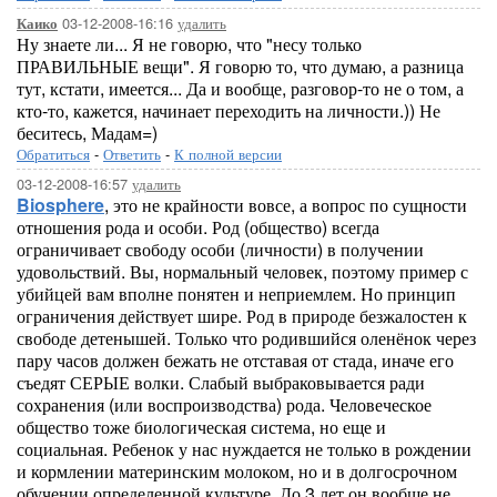
03-12-2008-16:16
удалить
Каико
Ну знаете ли... Я не говорю, что "несу только
ПРАВИЛЬНЫЕ вещи". Я говорю то, что думаю, а разница
тут, кстати, имеется... Да и вообще, разговор-то не о том, а
кто-то, кажется, начинает переходить на личности.)) Не
беситесь, Мадам=)
Обратиться
-
Ответить
-
К полной версии
03-12-2008-16:57
удалить
Biosphere
, это не крайности вовсе, а вопрос по сущности
отношения рода и особи. Род (общество) всегда
ограничивает свободу особи (личности) в получении
удовольствий. Вы, нормальный человек, поэтому пример с
убийцей вам вполне понятен и неприемлем. Но принцип
ограничения действует шире. Род в природе безжалостен к
свободе детенышей. Только что родившийся оленёнок через
пару часов должен бежать не отставая от стада, иначе его
съедят СЕРЫЕ волки. Слабый выбраковывается ради
сохранения (или воспроизводства) рода. Человеческое
общество тоже биологическая система, но еще и
социальная. Ребенок у нас нуждается не только в рождении
и кормлении материнским молоком, но и в долгосрочном
обучении определенной культуре. До 3 лет он вообще не