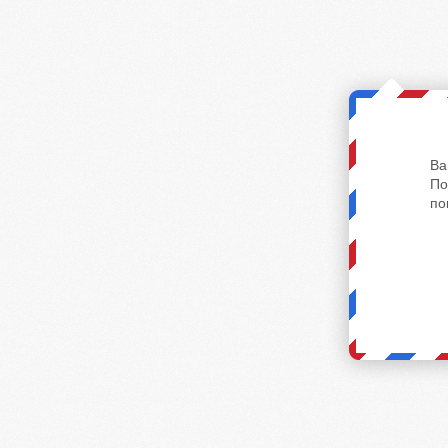
Ва
По
по