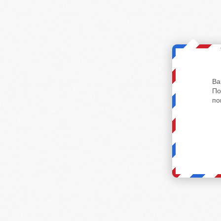
Ва
По
по