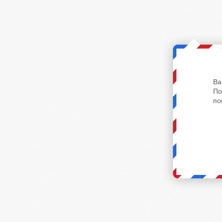
Ва
По
по