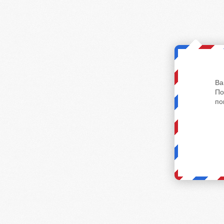
Ва
По
по