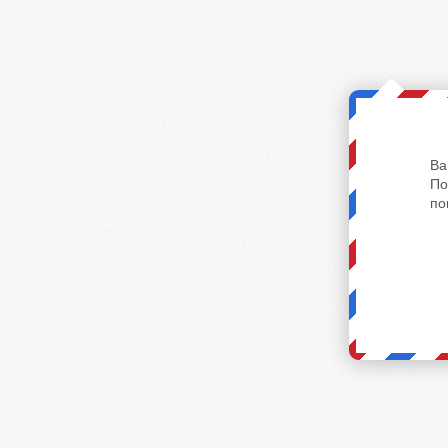
Ва
По
по