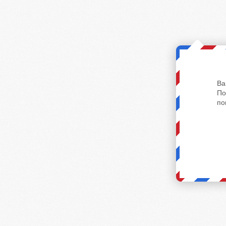
Ва
По
по