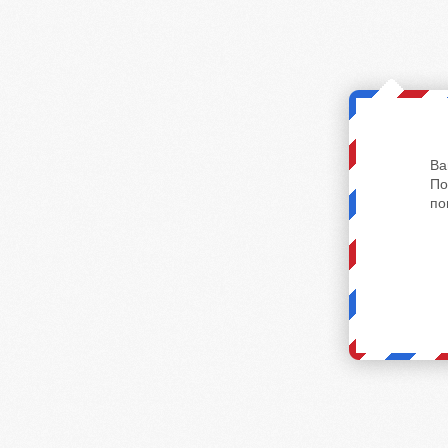
Ва
По
по