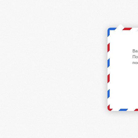
Ва
По
по